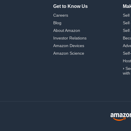
Get to Know Us
Mak
Careers
Sell
Blog
Sell
About Amazon
Sell
Investor Relations
Beco
Amazon Devices
Adve
Amazon Science
Self
Hos
›
Se
with