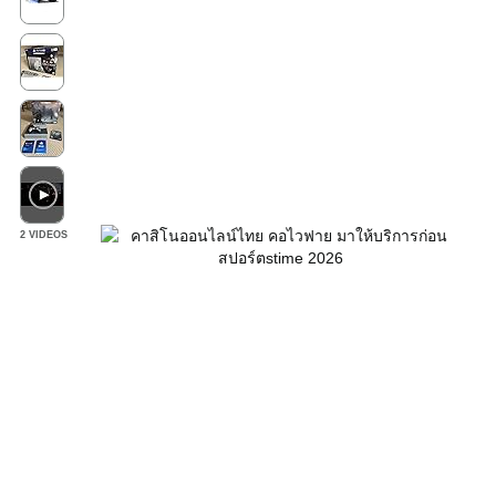
2 VIDEOS