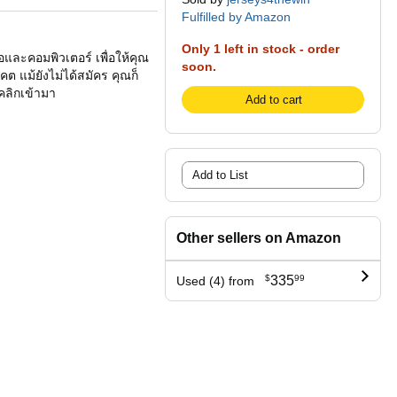
Fulfilled by Amazon
Only 1 left in stock - order
และคอมพิวเตอร์ เพื่อให้คุณ
soon.
แม้ยังไม่ได้สมัคร คุณก็
่คลิกเข้ามา
Add to cart
Add to List
Other sellers on Amazon
$
335
99
Used (4) from