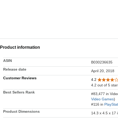
Product information
ASIN
B030236635
Release date
April 20, 2018
Customer Reviews
4.2
4.2 out of 5 star
Best Sellers Rank
#83,477 in Vid
Video Games
)
#116 in
PlaySta
Product Dimensions
14.3 x 4.5 x 17