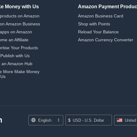
e Money with Us
Amazon Payment Produc
 products on Amazon
Amazon Business Card
 on Amazon Business
Shop with Points
 apps on Amazon
Reload Your Balance
me an Affiliate
Amazon Currency Converter
rtise Your Products
-Publish with Us
t an Amazon Hub
e More Make Money
 Us
English
$
USD - U.S. Dollar
United