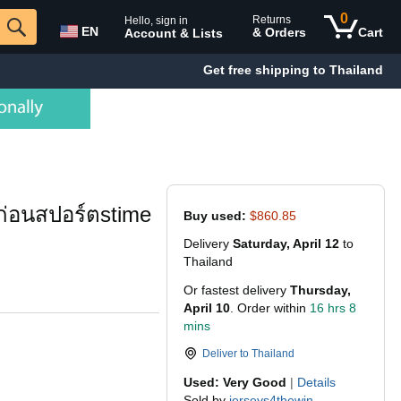
0
Returns
Hello, sign in
EN
& Orders
Cart
Account & Lists
Get free shipping to Thailand
่อนสปอร์ตstime
Buy used:
$860.85
Delivery
Saturday, April 12
to
Thailand
Or fastest delivery
Thursday,
April 10
. Order within
16 hrs 8
mins
Deliver to
Thailand
Used: Very Good
|
Details
Sold by
jerseys4thewin