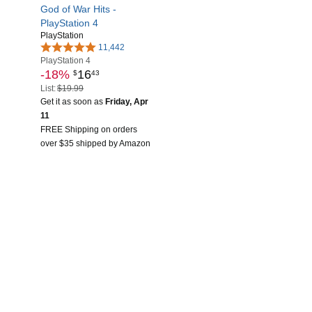
God of War Hits -
PlayStation 4
PlayStation
11,442
PlayStation 4
-18%
16
$
43
List:
$19.99
Get it as soon as
Friday, Apr
11
FREE Shipping on orders
over $35 shipped by Amazon