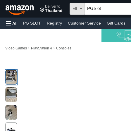
Deliver to
All
Thailand
PG SLOT
Registry
Customer Service
Gift Cards
All
›
›
Video Games
PlayStation 4
Consoles