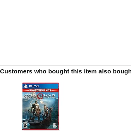
Customers who bought this item also bough