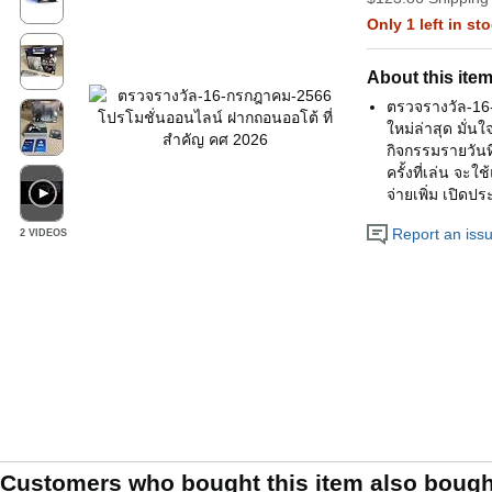
Only 1 left in st
About this ite
ตรวจรางวัล-16-
ใหม่ล่าสุด มั่น
กิจกรรมรายวันที่
ครั้งที่เล่น จะใ
จ่ายเพิ่ม เปิดป
Report an issue
2 VIDEOS
Customers who bought this item also bough