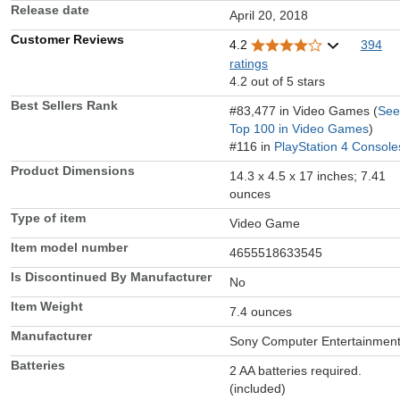
Release date
April 20, 2018
Customer Reviews
4.2
394
ratings
4.2 out of 5 stars
Best Sellers Rank
#83,477 in Video Games (
See
Top 100 in Video Games
)
#116 in
PlayStation 4 Console
Product Dimensions
14.3 x 4.5 x 17 inches; 7.41
ounces
Type of item
Video Game
Item model number
4655518633545
Is Discontinued By Manufacturer
No
Item Weight
7.4 ounces
Manufacturer
Sony Computer Entertainmen
Batteries
2 AA batteries required.
(included)