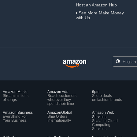
Host an Amazon Hub
›
See More Make Money
with Us
English
Amazon Music
Amazon Ads
6pm
Stream millions
Reach customers
Score deals
of songs
wherever they
on fashion brands
spend their time
Amazon Business
AmazonGlobal
Amazon Web
Everything For
Ship Orders
Services
Your Business
Internationally
Scalable Cloud
Computing
Services