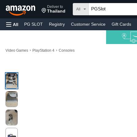
Deliver to
All
Thailand
PG SLOT
Registry
Customer Service
Gift Cards
All
›
›
Video Games
PlayStation 4
Consoles