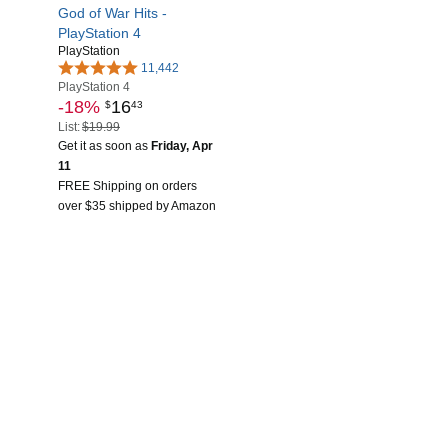
God of War Hits -
PlayStation 4
PlayStation
11,442
PlayStation 4
-18%
16
$
43
List:
$19.99
Get it as soon as
Friday, Apr
11
FREE Shipping on orders
over $35 shipped by Amazon