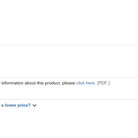
 information about this product, please
click here.
[PDF ]
t a lower price?