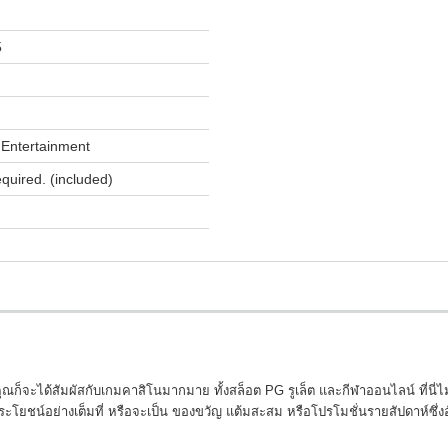
5
Entertainment
equired. (included)
ุณก็จะได้สัมผัสกับเกมคาสิโนมากมาย ทั้งสล็อต PG รูเล็ต และกีฬาออนไลน์ ที่นี่ไ
ะโยชน์อย่างเต็มที่ หรือจะเป็น ของขวัญ แต้มสะสม หรือโปรโมชั่นรายสัปดาห์ซึ่