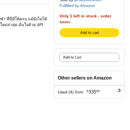
Fulfilled by Amazon
Only 1 left in stock - order
ี่นี่มีให้ครบ แม้ยังไม่ได้
soon.
ใหม่ล่าสุด มั่นใจด้วย API
Add to cart
Add to List
Other sellers on Amazon
$
335
99
Used (4) from