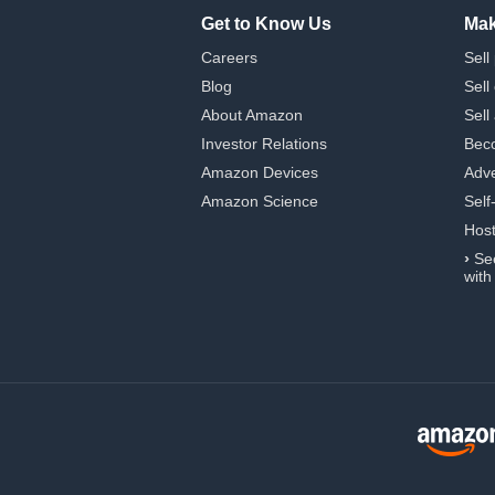
Get to Know Us
Mak
Careers
Sell
Blog
Sell
About Amazon
Sell
Investor Relations
Beco
Amazon Devices
Adve
Amazon Science
Self
Hos
›
Se
with