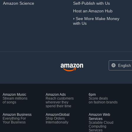
Amazon Science
Self-Publish with Us
Host an Amazon Hub
›
See More Make Money
with Us
English
Amazon Music
Amazon Ads
6pm
Stream millions
Reach customers
Score deals
of songs
wherever they
on fashion brands
spend their time
Amazon Business
AmazonGlobal
Amazon Web
Everything For
Ship Orders
Services
Your Business
Internationally
Scalable Cloud
Computing
Services