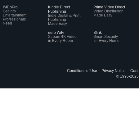
IMDbPro
Kindle Direct
Prime Video Direct
Get Info
Video Distribution
Publishing
Entertainment
Made Easy
Indie Digital & Print
Professionals
Publishing
Need
Made Easy
eero WiFi
Blink
Stream 4K Video
Smart Security
in Every Room
for Every Home
Conditions of Use
Privacy Notice
Cons
© 1996-2025, 