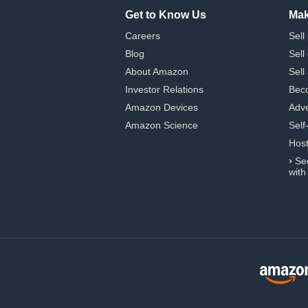
Get to Know Us
Mak
Careers
Sell
Blog
Sell
About Amazon
Sell
Investor Relations
Beco
Amazon Devices
Adve
Amazon Science
Self
Hos
›
Se
with