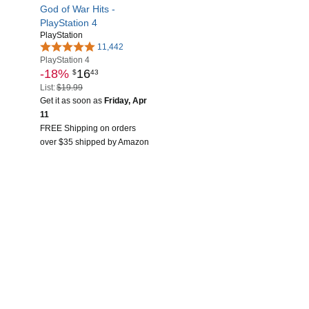
God of War Hits -
PlayStation 4
PlayStation
11,442
PlayStation 4
-18%
16
$
43
List:
$19.99
Get it as soon as
Friday, Apr
11
FREE Shipping on orders
over $35 shipped by Amazon