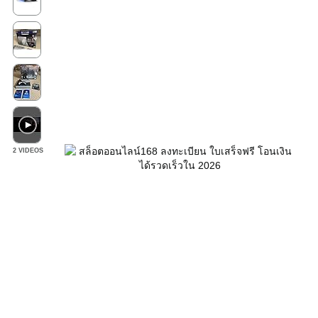
2 VIDEOS