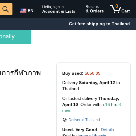
0
Returns
Hello, sign in
EN
& Orders
Cart
Account & Lists
Get free shipping to Thailand
ายการกีฬาภาพ
Buy used:
$860.85
Delivery
Saturday, April 12
to
Thailand
Or fastest delivery
Thursday,
April 10
. Order within
16 hrs 8
mins
Deliver to
Thailand
Used: Very Good
|
Details
Sold by
jerseys4thewin