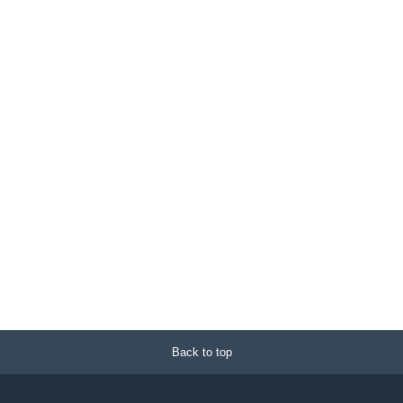
Back to top