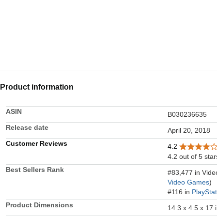
Product information
ASIN
B030236635
Release date
April 20, 2018
Customer Reviews
4.2
4.2 out of 5 star
Best Sellers Rank
#83,477 in Vid
Video Games
)
#116 in
PlaySta
Product Dimensions
14.3 x 4.5 x 17