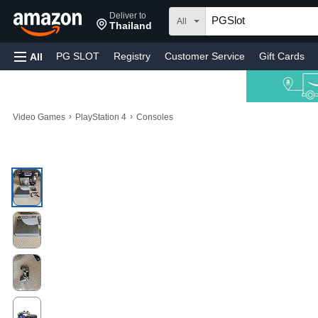
Deliver to
All
Thailand
PG SLOT
Registry
Customer Service
Gift Cards
All
›
›
Video Games
PlayStation 4
Consoles