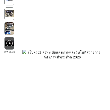
2 VIDEOS