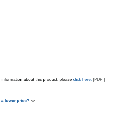
 information about this product, please
click here.
[PDF ]
t a lower price?