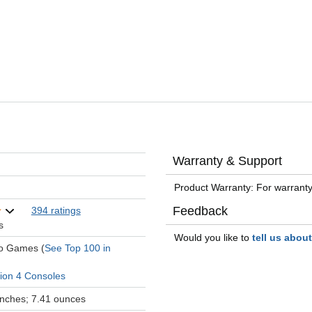
Warranty & Support
Product Warranty: For warranty
Feedback
394 ratings
s
Would you like to
tell us abou
eo Games (
See Top 100 in
tion 4 Consoles
 inches; 7.41 ounces