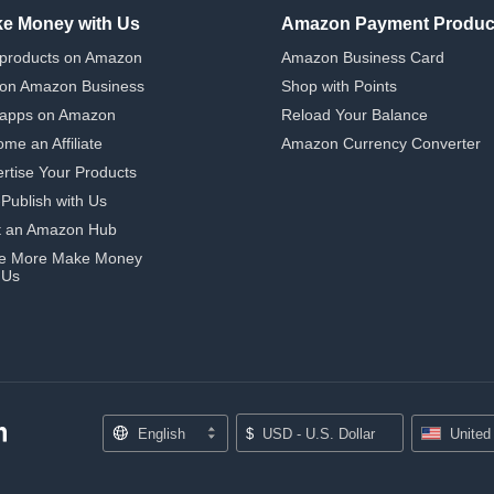
e Money with Us
Amazon Payment Produc
 products on Amazon
Amazon Business Card
 on Amazon Business
Shop with Points
 apps on Amazon
Reload Your Balance
me an Affiliate
Amazon Currency Converter
rtise Your Products
-Publish with Us
t an Amazon Hub
e More Make Money
 Us
English
$
USD - U.S. Dollar
United