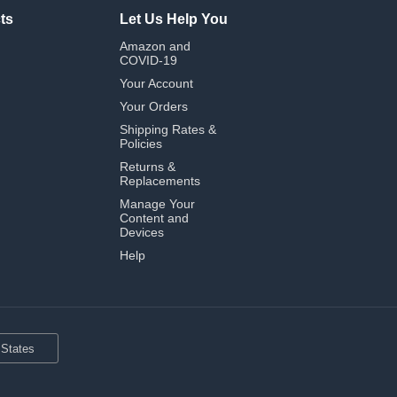
ts
Let Us Help You
Amazon and
COVID-19
Your Account
Your Orders
Shipping Rates &
Policies
Returns &
Replacements
Manage Your
Content and
Devices
Help
 States