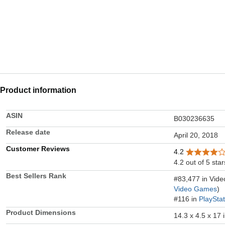
Product information
ASIN
B030236635
Release date
April 20, 2018
Customer Reviews
4.2
4.2 out of 5 star
Best Sellers Rank
#83,477 in Vid
Video Games
)
#116 in
PlaySta
Product Dimensions
14.3 x 4.5 x 17