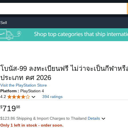
Sell
โบนัส-99 ลงทะเบียนฟรี ไม่ว่าจะเป็นกีฬาหรื
ประเภท คศ 2026
Visit the PlayStation Store
Platform :
PlayStation 4
4.2
394 ratings
719
$
98
$123.86 Shipping & Import Charges to Thailand
Details
Only 1 left in stock - order soon.