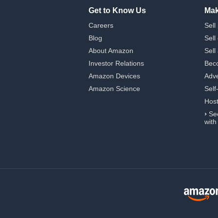
Get to Know Us
Mak
Careers
Sell
Blog
Sell
About Amazon
Sell
Investor Relations
Beco
Amazon Devices
Adve
Amazon Science
Self
Hos
›
Se
with