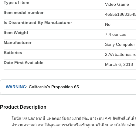
Type of item
Video Game
Item model number
465551863354
Is Discontinued By Manufacturer
No
Item Weight
7.4 ounces
Manufacturer
Sony Computer 
Batteries
2 AA batteries r
Date First Available
March 6, 2018
WARNING
:
California’s Proposition 65
Product Description
โบนัส-99 นอกจากนี้ แพลตฟอร์มของเรายังพัฒนาระบบ API ลิขสิทธิ์แท้เพื
อำนวยความสะดวกให้คุณแลกรางวัลหรือเข้าสู่เกมพรีเมียมแบบไม่ต้องจ่ายเ