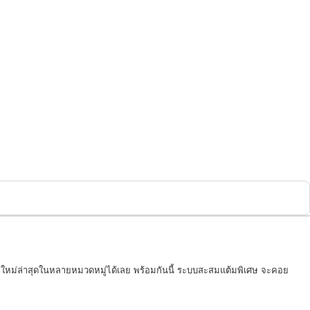
กมใหม่ล่าสุดในหลายหมวดหมู่ได้เลย พร้อมกันนี้ ระบบสะสมแต้มพิเศษ จะคอย