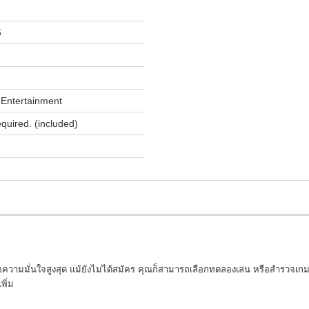
5
Entertainment
equired. (included)
่อความมั่นใจสูงสุด แม้ยังไม่ได้สมัคร คุณก็สามารถเลือกทดลองเล่น หรือสำรวจเ
พิ่ม