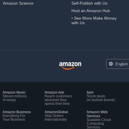
Amazon Science
Self-Publish with Us
Host an Amazon Hub
›
See More Make Money
with Us
English
Amazon Music
Amazon Ads
6pm
Stream millions
Reach customers
Score deals
of songs
wherever they
on fashion brands
spend their time
Amazon Business
AmazonGlobal
Amazon Web
Everything For
Ship Orders
Services
Your Business
Internationally
Scalable Cloud
Computing
Services