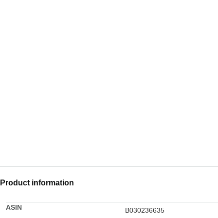
Product information
ASIN
B030236635