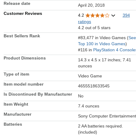
Release date
April 20, 2018
Customer Reviews
4.2
394
ratings
4.2 out of 5 stars
Best Sellers Rank
#83,477 in Video Games (
See
Top 100 in Video Games
)
#116 in
PlayStation 4 Console
Product Dimensions
14.3 x 4.5 x 17 inches; 7.41
ounces
Type of item
Video Game
Item model number
4655518633545
Is Discontinued By Manufacturer
No
Item Weight
7.4 ounces
Manufacturer
Sony Computer Entertainmen
Batteries
2 AA batteries required.
(included)