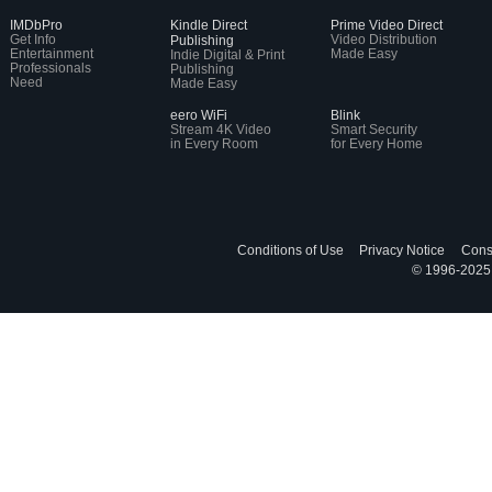
IMDbPro
Kindle Direct
Prime Video Direct
Get Info
Video Distribution
Publishing
Entertainment
Made Easy
Indie Digital & Print
Professionals
Publishing
Need
Made Easy
eero WiFi
Blink
Stream 4K Video
Smart Security
in Every Room
for Every Home
Conditions of Use
Privacy Notice
Cons
© 1996-2025, 