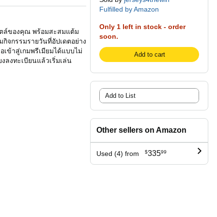
Fulfilled by Amazon
Only 1 left in stock - order
ไตล์ของคุณ พร้อมสะสมแต้ม
soon.
มกิจกรรมรายวันที่อัปเดตอย่าง
ือเข้าสู่เกมพรีเมียมได้แบบไม่
Add to cart
ยงลงทะเบียนแล้วเริ่มเล่น
Add to List
Other sellers on Amazon
$
335
99
Used (4) from