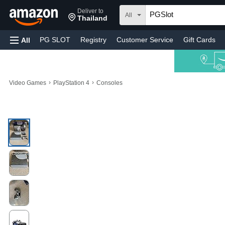
Deliver to
All
Thailand
PG SLOT
Registry
Customer Service
Gift Cards
All
›
›
Video Games
PlayStation 4
Consoles