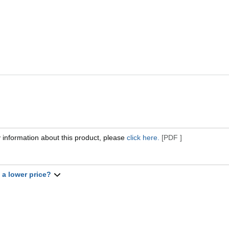
 information about this product, please
click here.
[PDF ]
t a lower price?