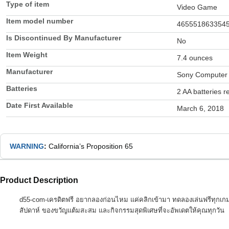
Type of item
Video Game
Item model number
465551863354
Is Discontinued By Manufacturer
No
Item Weight
7.4 ounces
Manufacturer
Sony Computer 
Batteries
2 AA batteries r
Date First Available
March 6, 2018
WARNING
:
California’s Proposition 65
Product Description
d55-com-เครดิตฟรี อยากลองก่อนไหม แค่คลิกเข้ามา ทดลองเล่นฟรีทุกเกม
สัปดาห์ ของขวัญแต้มสะสม และกิจกรรมสุดพิเศษที่จะอัพเดตให้คุณทุกวัน