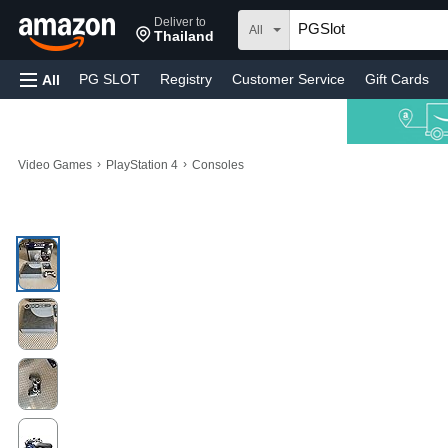
Deliver to
All
Thailand
PG SLOT
Registry
Customer Service
Gift Cards
All
›
›
Video Games
PlayStation 4
Consoles