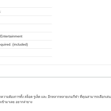
5
Entertainment
equired. (included)
ทุกความต้องการทั้ง สล็อต รูเล็ต และ อีกหลากหลายเกมกีฬา ที่คุณสามารถเลือ
กเข้ามาเลย อยากล่ายาง