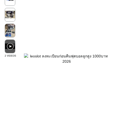
2 VIDEOS