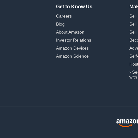
Get to Know Us
Mak
Careers
Sell
Blog
Sell
About Amazon
Sell
Investor Relations
Beco
Amazon Devices
Adve
Amazon Science
Self
Hos
›
Se
with