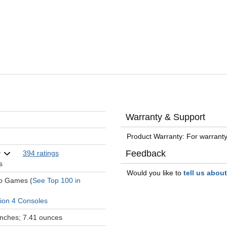
Warranty & Support
Product Warranty: For warranty
Feedback
394 ratings
s
Would you like to
tell us abou
eo Games (
See Top 100 in
tion 4 Consoles
 inches; 7.41 ounces