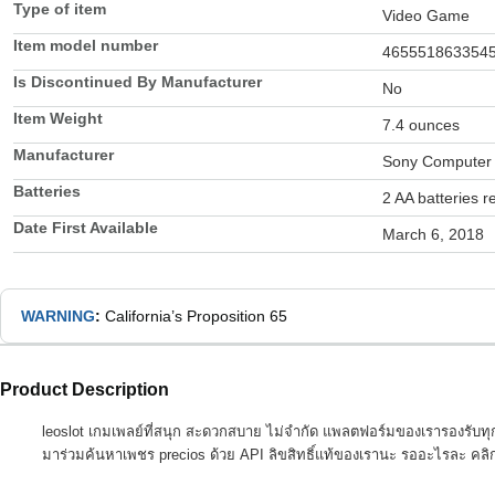
Type of item
Video Game
Item model number
465551863354
Is Discontinued By Manufacturer
No
Item Weight
7.4 ounces
Manufacturer
Sony Computer 
Batteries
2 AA batteries r
Date First Available
March 6, 2018
WARNING
:
California’s Proposition 65
Product Description
leoslot เกมเพลย์ที่สนุก สะดวกสบาย ไม่จำกัด แพลตฟอร์มของเรารองรับ
มาร่วมค้นหาเพชร precios ด้วย API ลิขสิทธิ์แท้ของเรานะ รออะไรละ คลิ