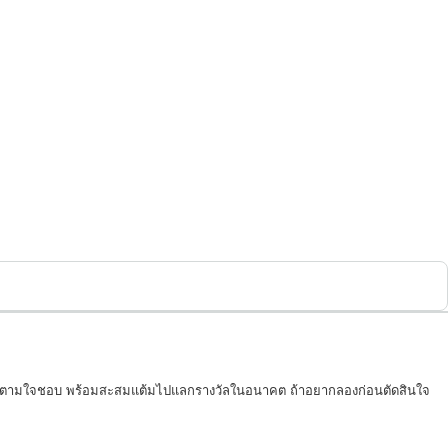
กเล่นตามใจชอบ พร้อมสะสมแต้มไปแลกรางวัลในอนาคต ถ้าอยากลองก่อนตัดสินใจ