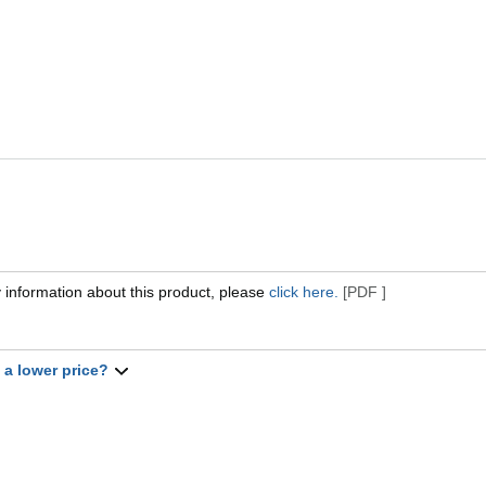
 information about this product, please
click here.
[PDF ]
t a lower price?