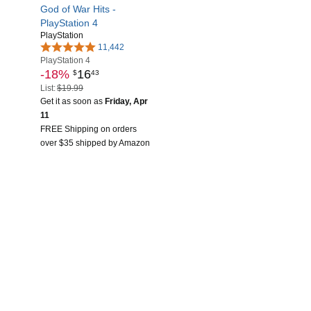
God of War Hits -
PlayStation 4
PlayStation
11,442
PlayStation 4
-18%
16
$
43
List:
$19.99
Get it as soon as
Friday, Apr
11
FREE Shipping on orders
over $35 shipped by Amazon