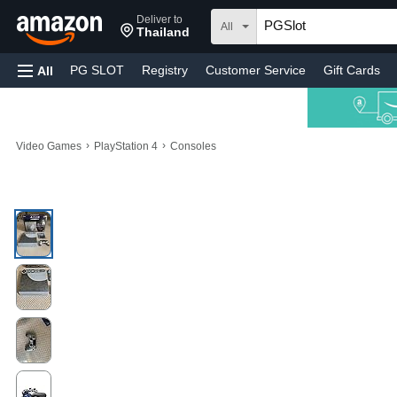
Deliver to
All
Thailand
PG SLOT
Registry
Customer Service
Gift Cards
All
›
›
Video Games
PlayStation 4
Consoles