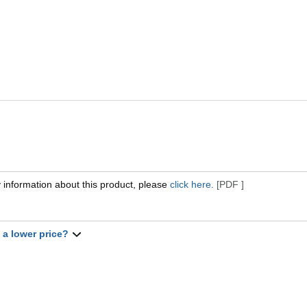
 information about this product, please
click here.
[PDF ]
t a lower price?