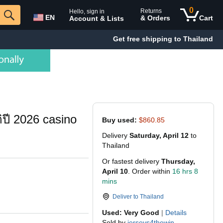
0
Returns
Hello, sign in
EN
& Orders
Cart
Account & Lists
Get free shipping to Thailand
ิปี 2026 casino
Buy used:
$860.85
Delivery
Saturday, April 12
to
Thailand
Or fastest delivery
Thursday,
April 10
. Order within
16 hrs 8
mins
Deliver to
Thailand
Used: Very Good
|
Details
Sold by
jerseys4thewin