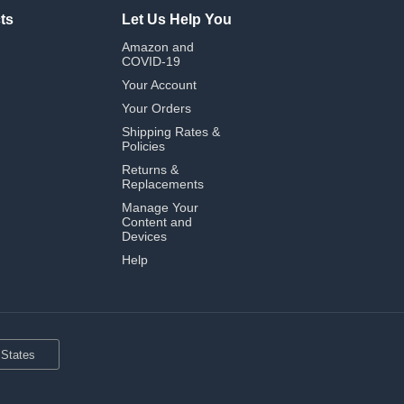
ts
Let Us Help You
Amazon and
COVID-19
Your Account
Your Orders
Shipping Rates &
Policies
Returns &
Replacements
Manage Your
Content and
Devices
Help
 States