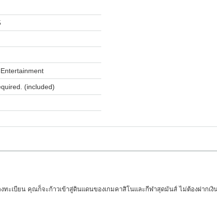
5
Entertainment
equired. (included)
่ลงทะเบียน คุณก็จะก้าวเข้าสู่ดินแดนของเกมคาสิโนและกีฬาสุดมันส์ ไม่ต้องฝากเง