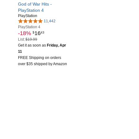
God of War Hits -
PlayStation 4
PlayStation
11,442
PlayStation 4
-18%
16
$
43
List:
$19.99
Get it as soon as
Friday, Apr
11
FREE Shipping on orders
over $35 shipped by Amazon