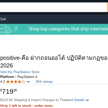
Sell
positive-คือ ฝากถอนออโต้ ปฏิบัติตามกฎข
2026
Visit the PlayStation Store
Platform :
PlayStation 4
4.2
394 ratings
719
$
98
$123.86 Shipping & Import Charges to Thailand
Details
Only 1 left in stock - order soon.