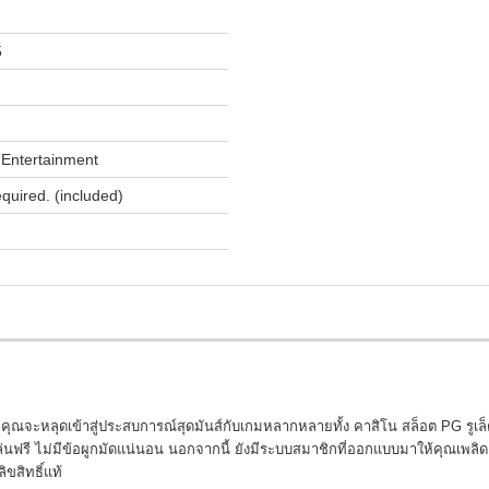
5
Entertainment
equired. (included)
 คุณจะหลุดเข้าสู่ประสบการณ์สุดมันส์กับเกมหลากหลายทั้ง คาสิโน สล็อต PG รูเล็ต
เล่นฟรี ไม่มีข้อผูกมัดแน่นอน นอกจากนี้ ยังมีระบบสมาชิกที่ออกแบบมาให้คุณเพล
ขสิทธิ์แท้