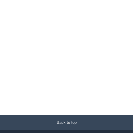
Back to top