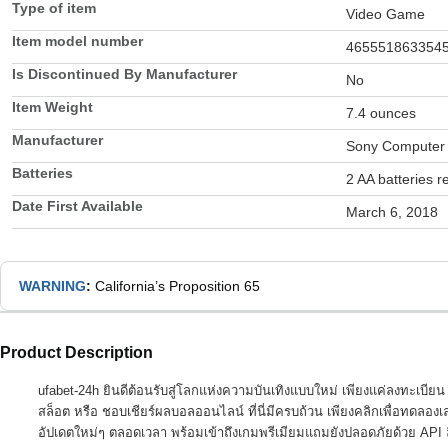
Type of item
Video Game
Item model number
465551863354
Is Discontinued By Manufacturer
No
Item Weight
7.4 ounces
Manufacturer
Sony Computer 
Batteries
2 AA batteries r
Date First Available
March 6, 2018
WARNING
:
California’s Proposition 65
Product Description
ufabet-24h ยินดีต้อนรับสู่โลกแห่งความบันเทิงแบบใหม่ เพียงแค่ลงทะเบียน
สล็อต หรือ ชอบเชียร์ผลบอลออนไลน์ ที่นี่มีครบถ้วน เพียงคลิกเพื่อทดลอง
อัปเดตใหม่ๆ ตลอดเวลา พร้อมเข้าถึงเกมพรีเมียมแถมยังปลอดภัยด้วย API ลิ