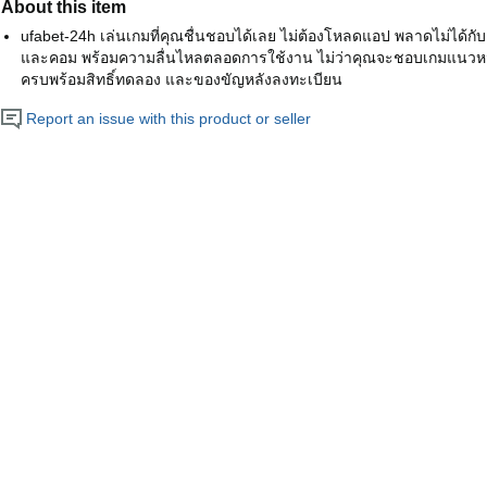
About this item
ufabet-24h เล่นเกมที่คุณชื่นชอบได้เลย ไม่ต้องโหลดแอป พลาดไม่ได้กับแ
และคอม พร้อมความลื่นไหลตลอดการใช้งาน ไม่ว่าคุณจะชอบเกมแนวหมุนวง
ครบพร้อมสิทธิ์ทดลอง และของขัญหลังลงทะเบียน
Report an issue with this product or seller