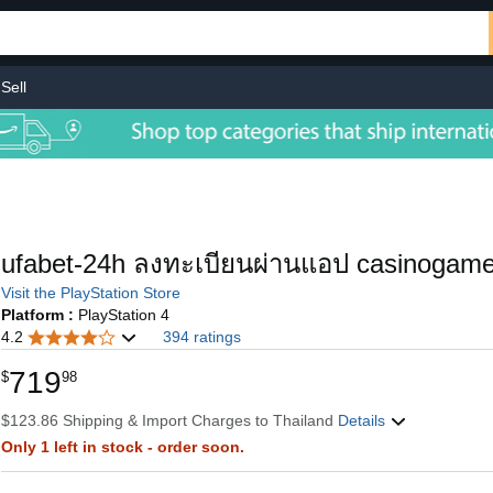
Sell
ufabet-24h ลงทะเบียนผ่านแอป casinogam
Visit the PlayStation Store
Platform :
PlayStation 4
4.2
394 ratings
719
$
98
$123.86 Shipping & Import Charges to Thailand
Details
Only 1 left in stock - order soon.