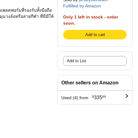
Fulfilled by Amazon
พลตฟอร์มที่รองรับทั้งมือถือ
ล้อหรือสายกีฬา ที่นี่มีให้
Only 1 left in stock - order
soon.
Add to cart
Add to List
Other sellers on Amazon
$
335
99
Used (4) from