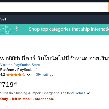
Sell
win88th กีตาร์ รับโบนัสไม่มีกำหนด จ่ายเงิน
Visit the PlayStation Store
Platform :
PlayStation 4
4.2
394 ratings
719
$
98
$123.86 Shipping & Import Charges to Thailand
Details
Only 1 left in stock - order soon.