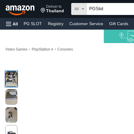
Deliver to
All
Thailand
PG SLOT
Registry
Customer Service
Gift Cards
All
›
›
Video Games
PlayStation 4
Consoles