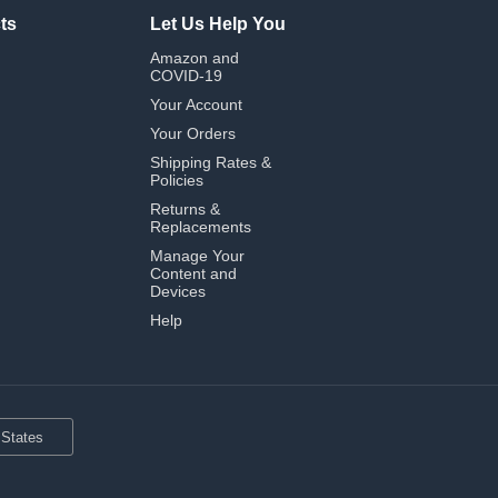
ts
Let Us Help You
Amazon and
COVID-19
Your Account
Your Orders
Shipping Rates &
Policies
Returns &
Replacements
Manage Your
Content and
Devices
Help
 States