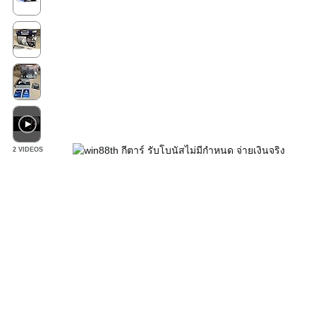
2 VIDEOS