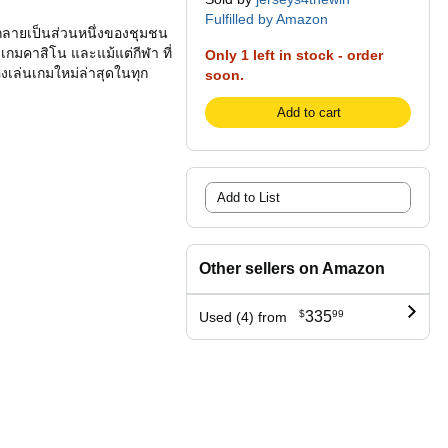
Fulfilled by Amazon
ะกลายเป็นส่วนหนึ่งของชุมชน
เกมคาสิโน และแม้แต่กีฬา ที่
Only 1 left in stock - order
งเล่นเกมใหม่ล่าสุดในทุก
soon.
Add to cart
Add to List
Other sellers on Amazon
$
335
99
Used (4) from