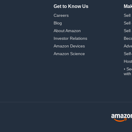
Get to Know Us
Mak
Careers
Sell
Blog
Sell
About Amazon
Sell
Investor Relations
Beco
Amazon Devices
Adve
Amazon Science
Self
Hos
›
Se
with