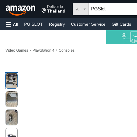
Deliver to
All
Thailand
PG SLOT
Registry
Customer Service
Gift Cards
All
›
›
Video Games
PlayStation 4
Consoles