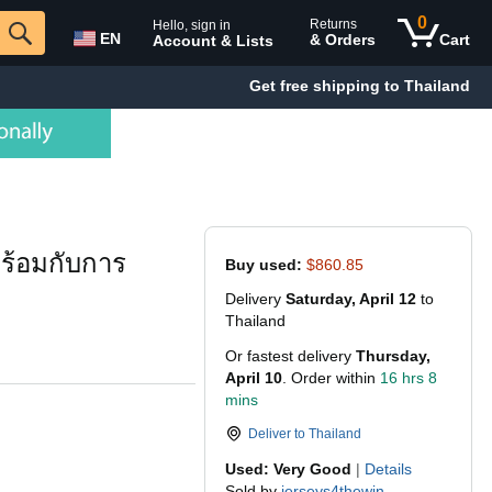
0
Returns
Hello, sign in
EN
& Orders
Cart
Account & Lists
Get free shipping to Thailand
ร้อมกับการ
Buy used:
$860.85
Delivery
Saturday, April 12
to
Thailand
Or fastest delivery
Thursday,
April 10
. Order within
16 hrs 8
mins
Deliver to
Thailand
Used: Very Good
|
Details
Sold by
jerseys4thewin