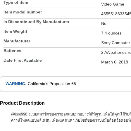
Type of item
Video Game
Item model number
465551863354
Is Discontinued By Manufacturer
No
Item Weight
7.4 ounces
Manufacturer
Sony Computer 
Batteries
2 AA batteries r
Date First Available
March 6, 2018
WARNING
:
California’s Proposition 65
Product Description
@ipro998 ระบบสมาชิกของเราออกแบบมาอย่างพิถีพิฐาน เพื่อให้คุณได้รับสิ
ดาวน์โหลดแอปพลิเคชัน เพียงแค่ค้นหาเว็บไซต์ของเราบนมือถือหรือคอมพิวเ