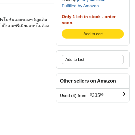
Fulfilled by Amazon
Only 1 left in stock - order
ีโปรโมชั่นและของขวัญแต้ม
soon.
้าถึงเกมพรีเมียมแบบไม่ต้อง
Add to cart
Add to List
Other sellers on Amazon
$
335
99
Used (4) from