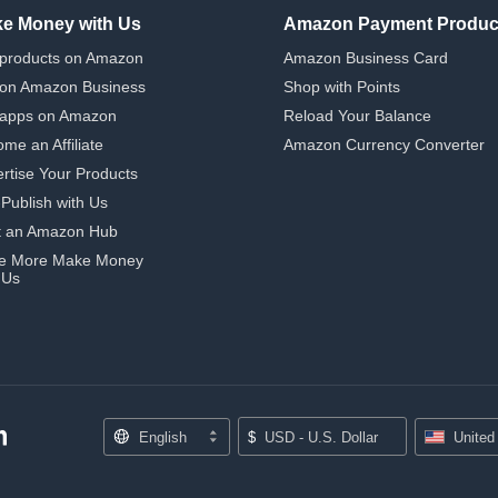
e Money with Us
Amazon Payment Produc
 products on Amazon
Amazon Business Card
 on Amazon Business
Shop with Points
 apps on Amazon
Reload Your Balance
me an Affiliate
Amazon Currency Converter
rtise Your Products
-Publish with Us
t an Amazon Hub
e More Make Money
 Us
English
$
USD - U.S. Dollar
United