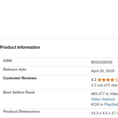
Product information
ASIN
B030236635
Release date
April 20, 2018
Customer Reviews
4.2
4.2 out of 5 star
Best Sellers Rank
#83,477 in Vid
Video Games
)
#116 in
PlaySta
Product Dimensions
14.3 x 4.5 x 17