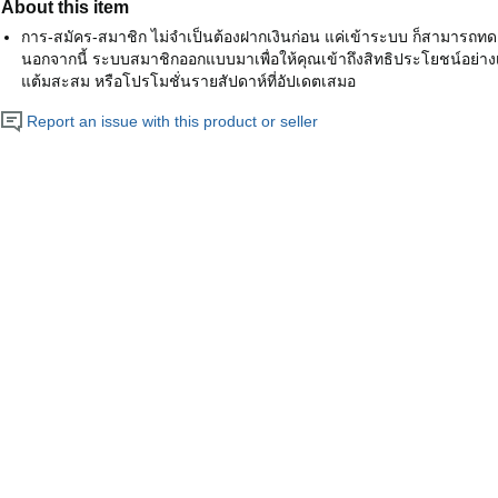
About this item
การ-สมัคร-สมาชิก ไม่จำเป็นต้องฝากเงินก่อน แค่เข้าระบบ ก็สามารถทดลอ
นอกจากนี้ ระบบสมาชิกออกแบบมาเพื่อให้คุณเข้าถึงสิทธิประโยชน์อย่างเต
แต้มสะสม หรือโปรโมชั่นรายสัปดาห์ที่อัปเดตเสมอ
Report an issue with this product or seller