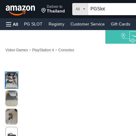
Deliver to
All
Thailand
PG SLOT
Registry
Customer Service
Gift Cards
All
›
›
Video Games
PlayStation 4
Consoles