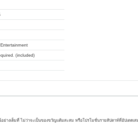
5
Entertainment
equired. (included)
ย่างเต็มที่ ไม่ว่าจะเป็นของขวัญแต้มสะสม หรือโปรโมชั่นรายสัปดาห์ที่อัปเดตเ