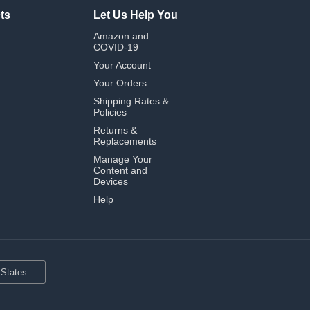
ts
Let Us Help You
Amazon and
COVID-19
Your Account
Your Orders
Shipping Rates &
Policies
Returns &
Replacements
Manage Your
Content and
Devices
Help
 States