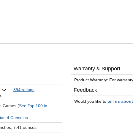
Warranty & Support
Product Warranty: For warranty
Feedback
394 ratings
s
Would you like to
tell us abou
eo Games (
See Top 100 in
tion 4 Consoles
 inches; 7.41 ounces