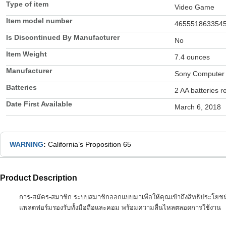
Type of item
Video Game
Item model number
465551863354
Is Discontinued By Manufacturer
No
Item Weight
7.4 ounces
Manufacturer
Sony Computer 
Batteries
2 AA batteries r
Date First Available
March 6, 2018
WARNING
:
California’s Proposition 65
Product Description
การ-สมัคร-สมาชิก ระบบสมาชิกออกแบบมาเพื่อให้คุณเข้าถึงสิทธิประโยชน์อ
แพลตฟอร์มรองรับทั้งมือถือและคอม พร้อมความลื่นไหลตลอดการใช้งาน