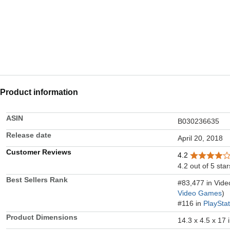
Product information
ASIN
B030236635
Release date
April 20, 2018
Customer Reviews
4.2
4.2 out of 5 star
Best Sellers Rank
#83,477 in Vid
Video Games
)
#116 in
PlaySta
Product Dimensions
14.3 x 4.5 x 17