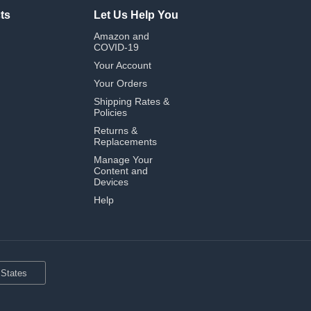
ts
Let Us Help You
Amazon and
COVID-19
Your Account
Your Orders
Shipping Rates &
Policies
Returns &
Replacements
Manage Your
Content and
Devices
Help
 States