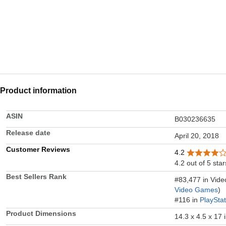
Product information
ASIN
B030236635
Release date
April 20, 2018
Customer Reviews
4.2
4.2 out of 5 star
Best Sellers Rank
#83,477 in Vid
Video Games
)
#116 in
PlaySta
Product Dimensions
14.3 x 4.5 x 17