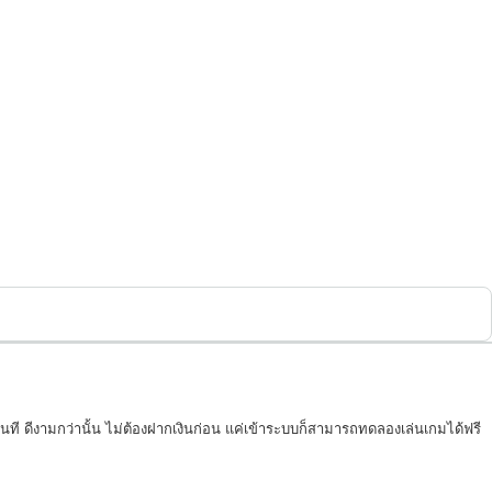
ทันที ดีงามกว่านั้น ไม่ต้องฝากเงินก่อน แค่เข้าระบบก็สามารถทดลองเล่นเกมได้ฟรี