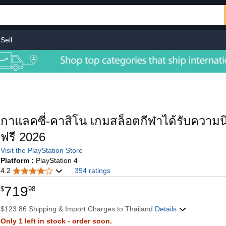
Sell
กาแลคซี่-คาสิโน เกมสล็อตกีฬาได้รับความ
ฟรี 2026
Visit the PlayStation Store
Platform :
PlayStation 4
4.2
394 ratings
719
$
98
$123.86 Shipping & Import Charges to Thailand
Details
Only 1 left in stock - order soon.