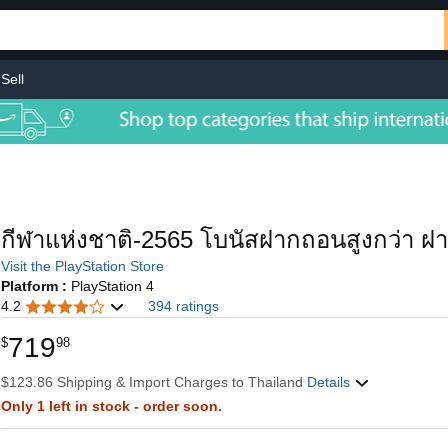
Sell
กีฬาแห่งชาติ-2565 โบนัสฝากถอนสูงกว่า ฝา
Visit the PlayStation Store
Platform :
PlayStation 4
4.2
394 ratings
719
$
98
$123.86 Shipping & Import Charges to Thailand
Details
Only 1 left in stock - order soon.