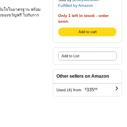
Fulfilled by Amazon
รามั่นใจในมาตรฐาน พร้อม
รับของขวัญฟรี ไปกับการ
Only 1 left in stock - order
soon.
Add to cart
Add to List
Other sellers on Amazon
$
335
99
Used (4) from