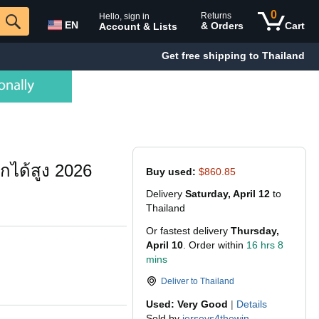
0
Returns
Hello, sign in
EN
& Orders
Cart
Account & Lists
Get free shipping to Thailand
กได้สูง 2026
Buy used:
$860.85
Delivery
Saturday, April 12
to
Thailand
Or fastest delivery
Thursday,
April 10
. Order within
16 hrs 8
mins
Deliver to
Thailand
Used: Very Good
|
Details
Sold by
jerseys4thewin