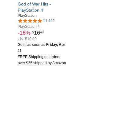
God of War Hits -
PlayStation 4
PlayStation
11,442
PlayStation 4
-18%
16
$
43
List:
$19.99
Get it as soon as
Friday, Apr
11
FREE Shipping on orders
over $35 shipped by Amazon