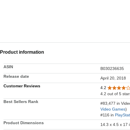
Product information
ASIN
B030236635
Release date
April 20, 2018
Customer Reviews
4.2
4.2 out of 5 star
Best Sellers Rank
#83,477 in Vid
Video Games
)
#116 in
PlaySta
Product Dimensions
14.3 x 4.5 x 17