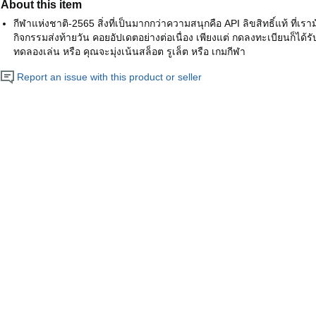
About this item
กีฬาแห่งชาติ-2565 สิ่งที่เป็นมากกว่าความสนุกคือ API ลิขสิทธิ์แท้ ที่เ
กิจกรรมส่งท้ายวัน คอยอัปเดตอย่างต่อเนื่อง เพียงแต่ กดลงทะเบียนก็ได้
ทดลองเล่น หรือ คุณจะมุ่งเน้นสล็อต รูเล็ต หรือ เกมกีฬา
Report an issue with this product or seller