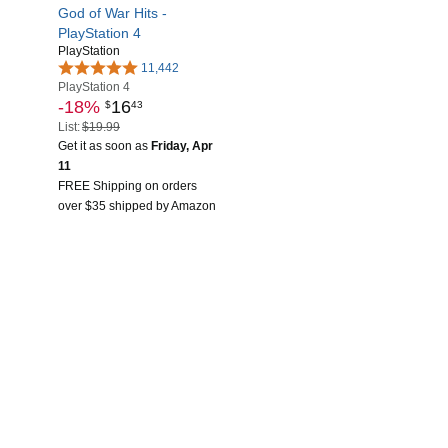
God of War Hits -
PlayStation 4
PlayStation
11,442
PlayStation 4
-18%
16
$
43
List:
$19.99
Get it as soon as
Friday, Apr
11
FREE Shipping on orders
over $35 shipped by Amazon