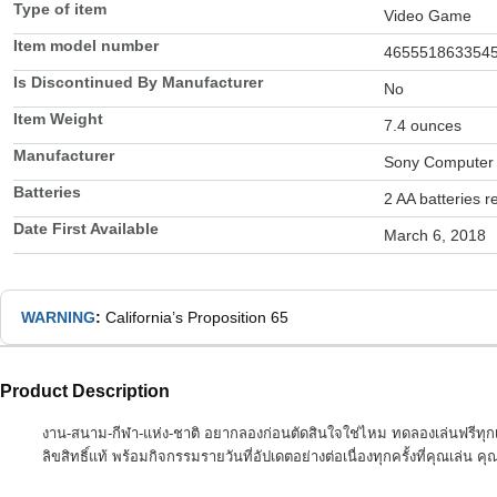
Type of item
Video Game
Item model number
465551863354
Is Discontinued By Manufacturer
No
Item Weight
7.4 ounces
Manufacturer
Sony Computer 
Batteries
2 AA batteries r
Date First Available
March 6, 2018
WARNING
:
California’s Proposition 65
Product Description
งาน-สนาม-กีฬา-แห่ง-ชาติ อยากลองก่อนตัดสินใจใช่ไหม ทดลองเล่นฟรีทุกเกม
ลิขสิทธิ์แท้ พร้อมกิจกรรมรายวันที่อัปเดตอย่างต่อเนื่องทุกครั้งที่คุณเล่น ค