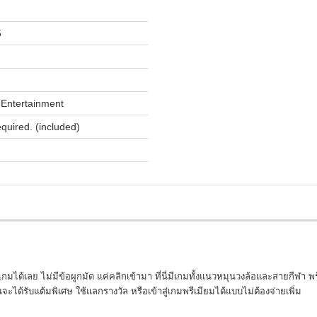
5
Entertainment
equired. (included)
ได้เลย ไม่มีข้อผูกมัด แค่คลิกเข้ามา ที่นี่มีเกมทั้งแนวหมุนวงล้อและสายกีฬา 
ุณจะได้รับแต้มพิเศษ ใช้แลกรางวัล หรือเข้าสู่เกมพรีเมียมได้แบบไม่ต้องจ่ายเพิ่ม