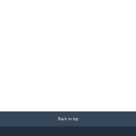
Back to top