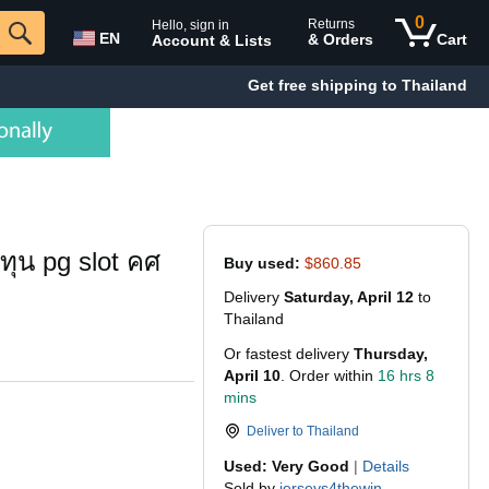
0
Returns
Hello, sign in
EN
& Orders
Cart
Account & Lists
Get free shipping to Thailand
ทุน pg slot คศ
Buy used:
$860.85
Delivery
Saturday, April 12
to
Thailand
Or fastest delivery
Thursday,
April 10
. Order within
16 hrs 8
mins
Deliver to
Thailand
Used: Very Good
|
Details
Sold by
jerseys4thewin