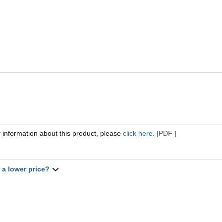
 information about this product, please
click here.
[PDF ]
t a lower price?