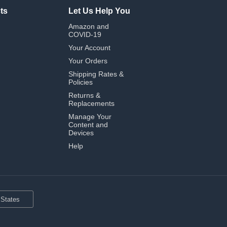
ts
Let Us Help You
Amazon and
COVID-19
Your Account
Your Orders
Shipping Rates &
Policies
Returns &
Replacements
Manage Your
Content and
Devices
Help
 States