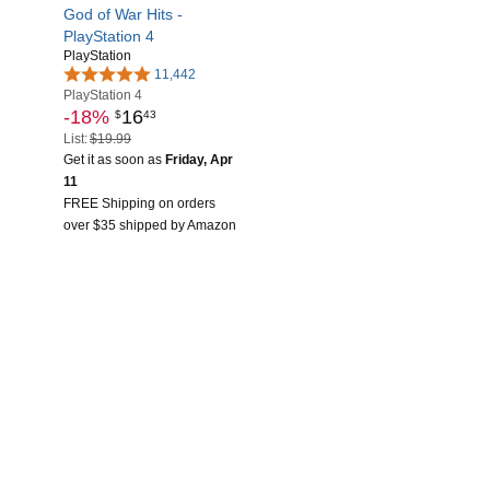
God of War Hits -
PlayStation 4
PlayStation
11,442
PlayStation 4
-18%
16
$
43
List:
$19.99
Get it as soon as
Friday, Apr
11
FREE Shipping on orders
over $35 shipped by Amazon