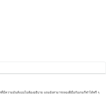
ล็ตที่มีความมันส์แบบไม่ต้องอธิบาย แถมยังสามารถลองฝีมือกับเกมกีฬาได้ฟรี ๆ