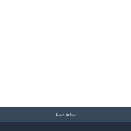
Back to top