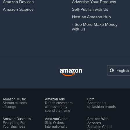
Amazon Devices
Advertise Your Products
Amazon Science
Self-Publish with Us
Host an Amazon Hub
›
See More Make Money
with Us
English
Amazon Music
Amazon Ads
6pm
Stream millions
Reach customers
Score deals
of songs
wherever they
on fashion brands
spend their time
Amazon Business
AmazonGlobal
Amazon Web
Everything For
Ship Orders
Services
Your Business
Internationally
Scalable Cloud