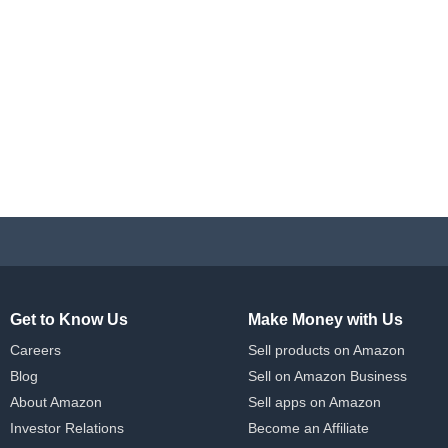
Get to Know Us
Make Money with Us
Careers
Sell products on Amazon
Blog
Sell on Amazon Business
About Amazon
Sell apps on Amazon
Investor Relations
Become an Affiliate