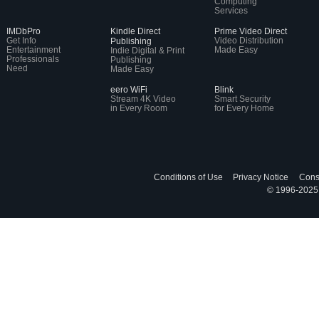
Computing
Services
IMDbPro
Kindle Direct
Prime Video Direct
Get Info
Video Distribution
Publishing
Entertainment
Made Easy
Indie Digital & Print
Professionals
Publishing
Need
Made Easy
eero WiFi
Blink
Stream 4K Video
Smart Security
in Every Room
for Every Home
Conditions of Use
Privacy Notice
Cons
© 1996-2025, 