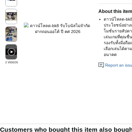
About this ite
ดาวน์โหลด-bk8 
ประโยชน์อย่างเ
โมชั่นรายสัปดา
เล่นเกมที่คุณช
รองรับทั้งมือ
เลือกเล่นได้ต
อนาคต
2 VIDEOS
Report an issue
Customers who bought this item also bough