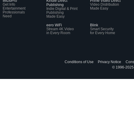
IMDbPro
Kindle Direct
Prime Video Direct
Get Info
Video Distribution
Publishing
Entertainment
Made Easy
Indie Digital & Print
Professionals
Publishing
Need
Made Easy
eero WiFi
Blink
Stream 4K Video
Smart Security
in Every Room
for Every Home
Conditions of Use
Privacy Notice
Cons
© 1996-2025, 