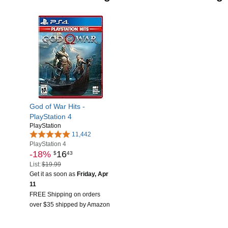
God of War Hits -
PlayStation 4
PlayStation
11,442
PlayStation 4
-18%
16
$
43
List:
$19.99
Get it as soon as
Friday, Apr
11
FREE Shipping on orders
over $35 shipped by Amazon