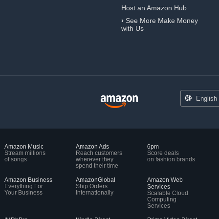
Host an Amazon Hub
›
See More Make Money
with Us
English
Amazon Music
Amazon Ads
6pm
Stream millions
Reach customers
Score deals
of songs
wherever they
on fashion brands
spend their time
Amazon Business
AmazonGlobal
Amazon Web
Everything For
Ship Orders
Services
Your Business
Internationally
Scalable Cloud
Computing
Services