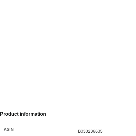
Product information
ASIN
B030236635