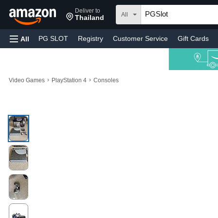
Deliver to
All
Thailand
PG SLOT
Registry
Customer Service
Gift Cards
All
›
›
Video Games
PlayStation 4
Consoles