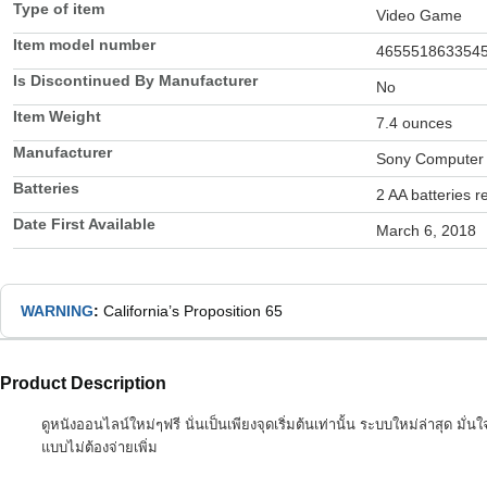
Type of item
Video Game
Item model number
465551863354
Is Discontinued By Manufacturer
No
Item Weight
7.4 ounces
Manufacturer
Sony Computer 
Batteries
2 AA batteries r
Date First Available
March 6, 2018
WARNING
:
California’s Proposition 65
Product Description
ดูหนังออนไลน์ใหม่ๆฟรี นั่นเป็นเพียงจุดเริ่มต้นเท่านั้น ระบบใหม่ล่าสุด มั่
แบบไม่ต้องจ่ายเพิ่ม