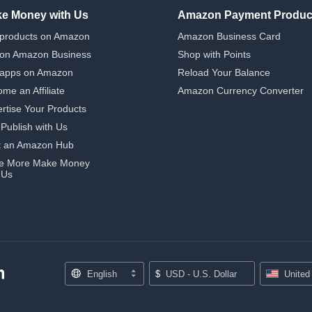
e Money with Us
Amazon Payment Produc
 products on Amazon
Amazon Business Card
 on Amazon Business
Shop with Points
 apps on Amazon
Reload Your Balance
me an Affiliate
Amazon Currency Converter
rtise Your Products
-Publish with Us
t an Amazon Hub
e More Make Money
 Us
English
$
USD - U.S. Dollar
United