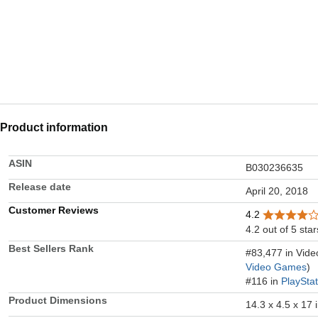
Product information
ASIN
B030236635
Release date
April 20, 2018
Customer Reviews
4.2
4.2 out of 5 star
Best Sellers Rank
#83,477 in Vid
Video Games
)
#116 in
PlaySta
Product Dimensions
14.3 x 4.5 x 17