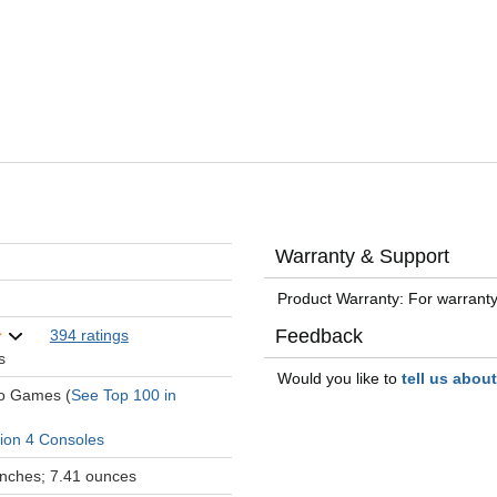
Warranty & Support
Product Warranty: For warranty
Feedback
394 ratings
s
Would you like to
tell us abou
eo Games (
See Top 100 in
tion 4 Consoles
 inches; 7.41 ounces