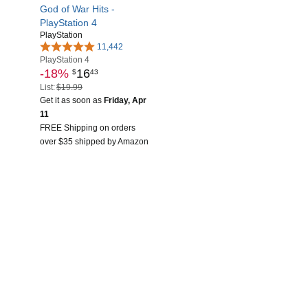
God of War Hits -
PlayStation 4
PlayStation
11,442
PlayStation 4
-18%
16
$
43
List:
$19.99
Get it as soon as
Friday, Apr
11
FREE Shipping on orders
over $35 shipped by Amazon