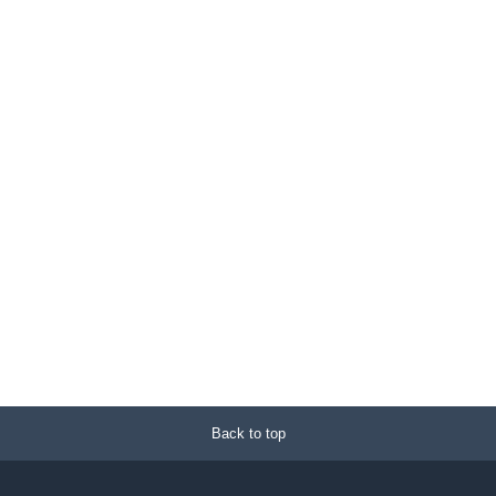
Back to top