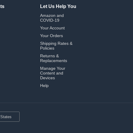
ts
Let Us Help You
Amazon and
COVID-19
Your Account
Your Orders
Shipping Rates &
Policies
Returns &
Replacements
Manage Your
Content and
Devices
Help
 States