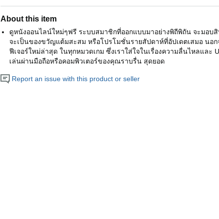
About this item
ดูหนังออนไลน์ใหม่ๆฟรี ระบบสมาชิกที่ออกแบบมาอย่างพิถีพิถัน จะมอบส
จะเป็นของขวัญแต้มสะสม หรือโปรโมชั่นรายสัปดาห์ที่อัปเดตเสมอ นอกจา
ฟีเจอร์ใหม่ล่าสุด ในทุกหมวดเกม ซึ่งเราใส่ใจในเรื่องความลื่นไหลและ U
เล่นผ่านมือถือหรือคอมพิวเตอร์ของคุณราบรื่น สุดยอด
Report an issue with this product or seller