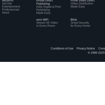
IMDbPro
Kindle Direct
Prime Video Direct
Get Info
Video Distribution
Publishing
Entertainment
Made Easy
Indie Digital & Print
Professionals
Publishing
Need
Made Easy
eero WiFi
Blink
Stream 4K Video
Smart Security
in Every Room
for Every Home
Conditions of Use
Privacy Notice
Cons
© 1996-2025, 