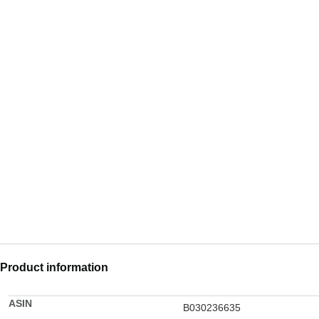
Product information
ASIN
B030236635