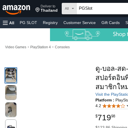
Deliver to
All
Thailand
PG SLOT
Registry
Customer Service
Gift Cards
S
All
›
›
Video Games
PlayStation 4
Consoles
ดู-บอล-สด-ซ
สปอร์ตอิน
สมาชิกใหม
Visit the PlayStat
Platform :
PlaySt
4.2
719
$
98
$123.86 Shipping