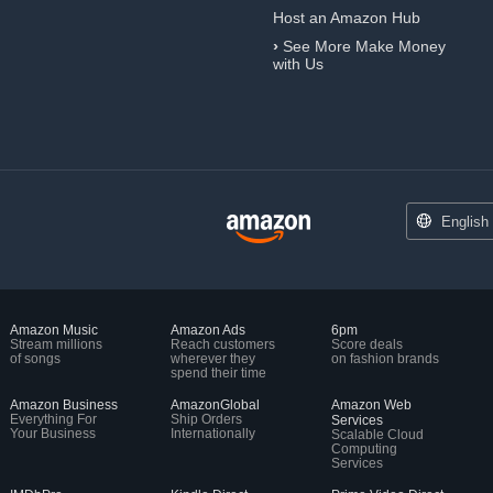
Host an Amazon Hub
›
See More Make Money
with Us
English
Amazon Music
Amazon Ads
6pm
Stream millions
Reach customers
Score deals
of songs
wherever they
on fashion brands
spend their time
Amazon Business
AmazonGlobal
Amazon Web
Everything For
Ship Orders
Services
Your Business
Internationally
Scalable Cloud
Computing
Services