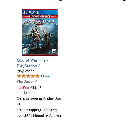
God of War Hits -
PlayStation 4
PlayStation
11,442
PlayStation 4
-18%
16
$
43
List:
$19.99
Get it as soon as
Friday, Apr
11
FREE Shipping on orders
over $35 shipped by Amazon