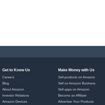
Get to Know Us
Make Money with Us
Careers
Sell products on Amazon
Blog
Sell on Amazon Business
About Amazon
Sell apps on Amazon
Investor Relations
Become an Affiliate
Amazon Devices
Advertise Your Products