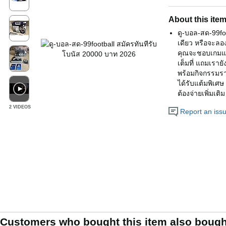
About this ite
ดู-บอล-สด-99fo
เดียว หรือจะลอง
คุณจะชอบเกมแนว
เต็มที่ แถมเรายั
พร้อมกิจกรรมรายว
ได้รับแต้มพิเศษ
ต้องจ่ายเพิ่มเติม
2 VIDEOS
Report an issue
Customers who bought this item also bough