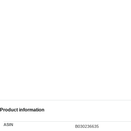
Product information
ASIN
B030236635