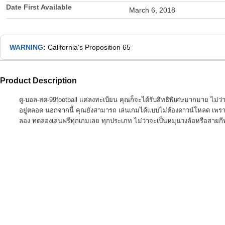
Date First Available
March 6, 2018
WARNING
:
California’s Proposition 65
Product Description
ดู-บอล-สด-99football แค่ลงทะเบียน คุณก็จะได้รับสิทธิพิเศษมากมาย ไม่
อยู่ตลอด นอกจากนี้ คุณยังสามารถ เล่นเกมได้แบบไม่ต้องดาวน์โหลด เพร
ลอง ทดลองเล่นฟรีทุกเกมเลย ทุกประเภท ไม่ว่าจะเป็นหมุนวงล้อหรือสายกี