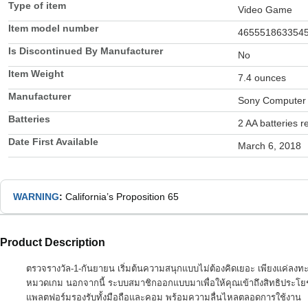
Type of item
Video Game
Item model number
465551863354
Is Discontinued By Manufacturer
No
Item Weight
7.4 ounces
Manufacturer
Sony Computer 
Batteries
2 AA batteries r
Date First Available
March 6, 2018
WARNING
:
California’s Proposition 65
Product Description
ตรวจรางวัล-1-กันยายน เริ่มต้นความสนุกแบบไม่ต้องคิดเยอะ เพียงแค่ลงทะ
หมวดเกม นอกจากนี้ ระบบสมาชิกออกแบบมาเพื่อให้คุณเข้าถึงสิทธิประโยชน์
แพลตฟอร์มรองรับทั้งมือถือและคอม พร้อมความลื่นไหลตลอดการใช้งาน