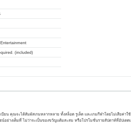
5
Entertainment
equired. (included)
เบียน คุณจะได้สัมผัสเกมหลากหลาย ทั้งสล็อต รูเล็ต และเกมกีฬาโดยไม่เสียค่าใช
อย่างเต็มที่ ไม่ว่าจะเป็นของขวัญแต้มสะสม หรือโปรโมชั่นรายสัปดาห์ที่อัปเดตเส