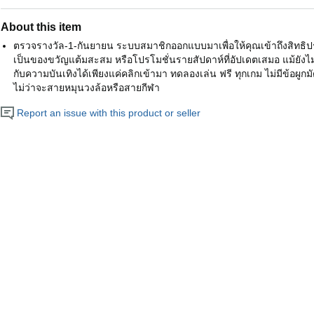
About this item
ตรวจรางวัล-1-กันยายน ระบบสมาชิกออกแบบมาเพื่อให้คุณเข้าถึงสิทธิประ
เป็นของขวัญแต้มสะสม หรือโปรโมชั่นรายสัปดาห์ที่อัปเดตเสมอ แม้ยังไ
กับความบันเทิงได้เพียงแค่คลิกเข้ามา ทดลองเล่น ฟรี ทุกเกม ไม่มีข้อผูก
ไม่ว่าจะสายหมุนวงล้อหรือสายกีฬา
Report an issue with this product or seller