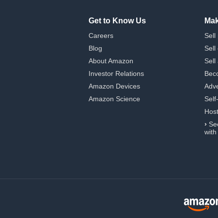
Get to Know Us
Mak
Careers
Sell
Blog
Sell
About Amazon
Sell
Investor Relations
Beco
Amazon Devices
Adve
Amazon Science
Self
Hos
›
Se
with