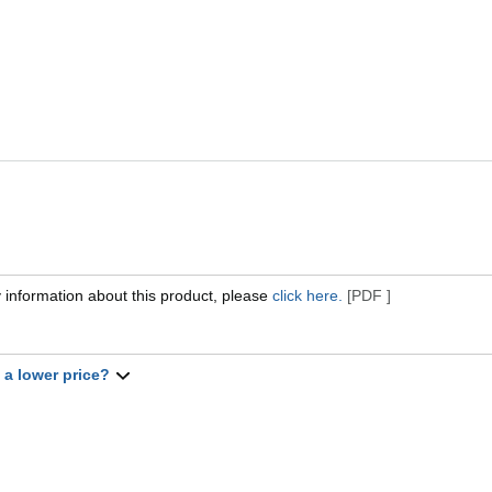
 information about this product, please
click here.
[PDF ]
t a lower price?