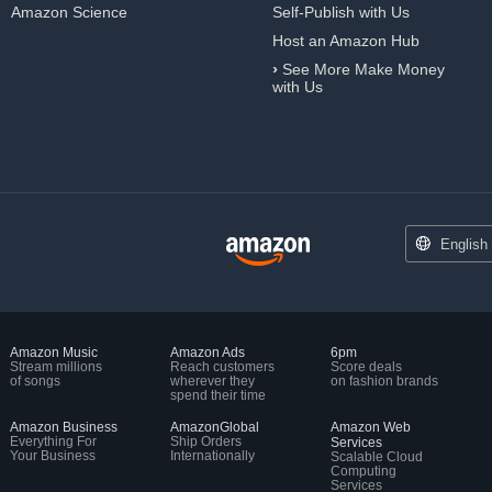
Amazon Science
Self-Publish with Us
Host an Amazon Hub
›
See More Make Money
with Us
English
Amazon Music
Amazon Ads
6pm
Stream millions
Reach customers
Score deals
of songs
wherever they
on fashion brands
spend their time
Amazon Business
AmazonGlobal
Amazon Web
Everything For
Ship Orders
Services
Your Business
Internationally
Scalable Cloud
Computing
Services