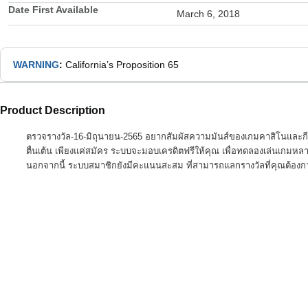
Date First Available
March 6, 2018
WARNING
:
California’s Proposition 65
Product Description
ตรวจรางวัล-16-มิถุนายน-2565 อยากสัมผัสความมันส์ของเกมคาสิโนและกี
ตื่นเต้น เพียงแค่สมัคร ระบบจะมอบเครดิตฟรีให้คุณ เพื่อทดลองเล่นเกมหล
นอกจากนี้ ระบบสมาชิกยังมีคะแนนสะสม ที่สามารถแลกรางวัลที่คุณต้องก