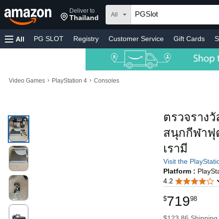
Deliver to
All
Thailand
PG SLOT
Registry
Customer Service
Gift Cards
S
All
›
›
Video Games
PlayStation 4
Consoles
ตรวจรางวัล
สนุกกีฬาฟ
เรามี
Visit the PlayStat
Platform :
PlaySt
4.2
719
$
98
$123.86 Shipping