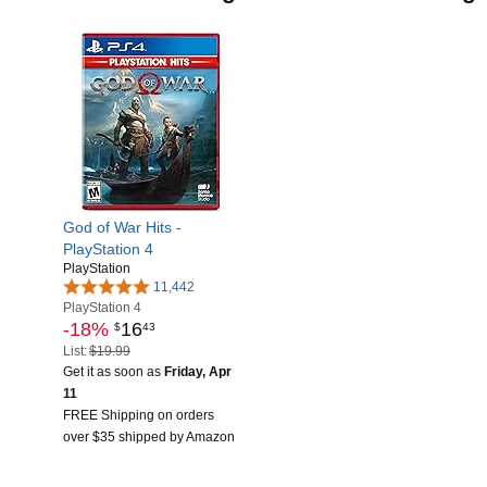
God of War Hits -
PlayStation 4
PlayStation
11,442
PlayStation 4
-18%
16
$
43
List:
$19.99
Get it as soon as
Friday, Apr
11
FREE Shipping on orders
over $35 shipped by Amazon