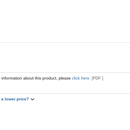
 information about this product, please
click here.
[PDF ]
t a lower price?