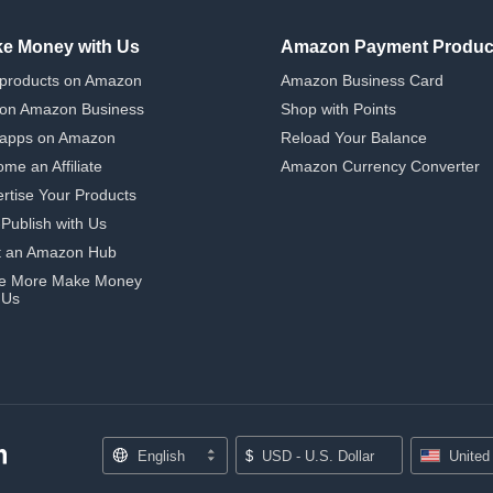
e Money with Us
Amazon Payment Produc
 products on Amazon
Amazon Business Card
 on Amazon Business
Shop with Points
 apps on Amazon
Reload Your Balance
me an Affiliate
Amazon Currency Converter
rtise Your Products
-Publish with Us
t an Amazon Hub
e More Make Money
 Us
English
$
USD - U.S. Dollar
United