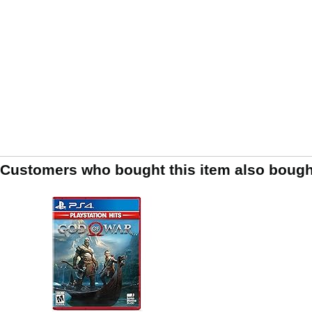
Customers who bought this item also bough