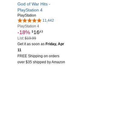
God of War Hits -
PlayStation 4
PlayStation
11,442
PlayStation 4
-18%
16
$
43
List:
$19.99
Get it as soon as
Friday, Apr
11
FREE Shipping on orders
over $35 shipped by Amazon