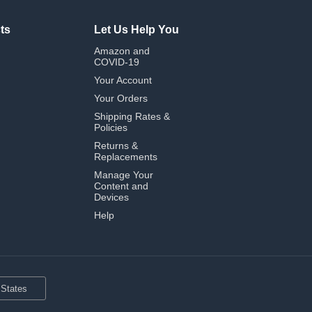
ts
Let Us Help You
Amazon and
COVID-19
Your Account
Your Orders
Shipping Rates &
Policies
Returns &
Replacements
Manage Your
Content and
Devices
Help
 States