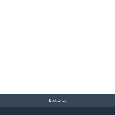
Back to top