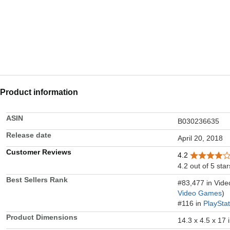
Product information
ASIN
B030236635
Release date
April 20, 2018
Customer Reviews
4.2
4.2 out of 5 star
Best Sellers Rank
#83,477 in Vid
Video Games
)
#116 in
PlaySta
Product Dimensions
14.3 x 4.5 x 17