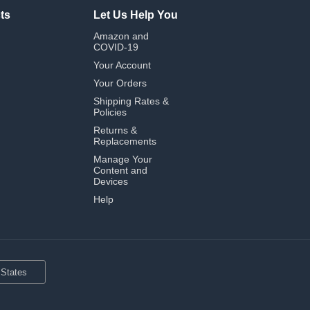
ts
Let Us Help You
Amazon and
COVID-19
Your Account
Your Orders
Shipping Rates &
Policies
Returns &
Replacements
Manage Your
Content and
Devices
Help
 States