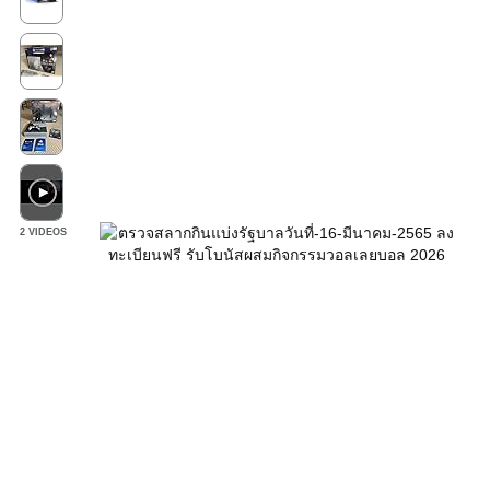
2 VIDEOS