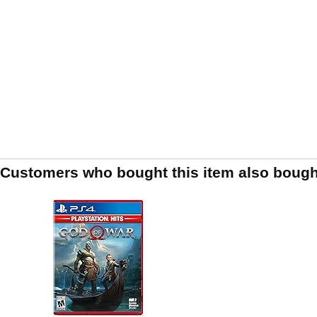
Customers who bought this item also bough