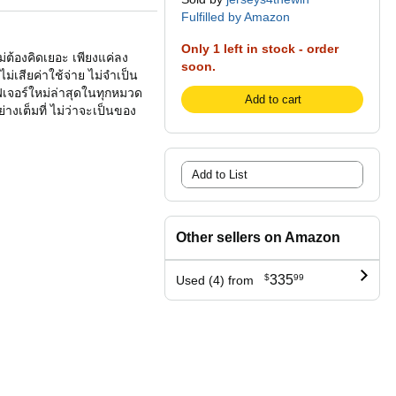
Fulfilled by Amazon
Only 1 left in stock - order
ต้องคิดเยอะ เพียงแค่ลง
soon.
่เสียค่าใช้จ่าย ไม่จำเป็น
ีเจอร์ใหม่ล่าสุดในทุกหมวด
Add to cart
งเต็มที่ ไม่ว่าจะเป็นของ
Add to List
Other sellers on Amazon
$
335
99
Used (4) from