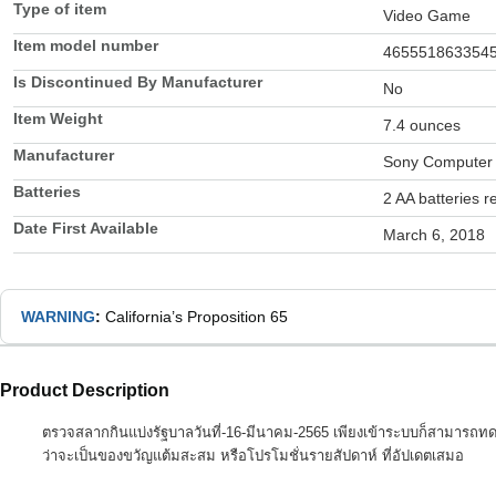
Type of item
Video Game
Item model number
465551863354
Is Discontinued By Manufacturer
No
Item Weight
7.4 ounces
Manufacturer
Sony Computer 
Batteries
2 AA batteries r
Date First Available
March 6, 2018
WARNING
:
California’s Proposition 65
Product Description
ตรวจสลากกินแบ่งรัฐบาลวันที่-16-มีนาคม-2565 เพียงเข้าระบบก็สามารถทดล
ว่าจะเป็นของขวัญแต้มสะสม หรือโปรโมชั่นรายสัปดาห์ ที่อัปเดตเสมอ