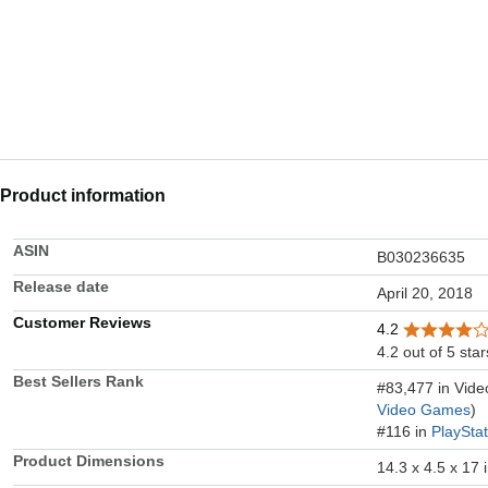
Product information
ASIN
B030236635
Release date
April 20, 2018
Customer Reviews
4.2
4.2 out of 5 star
Best Sellers Rank
#83,477 in Vid
Video Games
)
#116 in
PlaySta
Product Dimensions
14.3 x 4.5 x 17