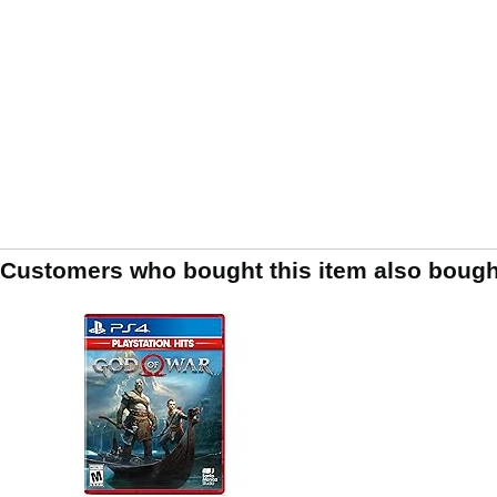
Customers who bought this item also bough