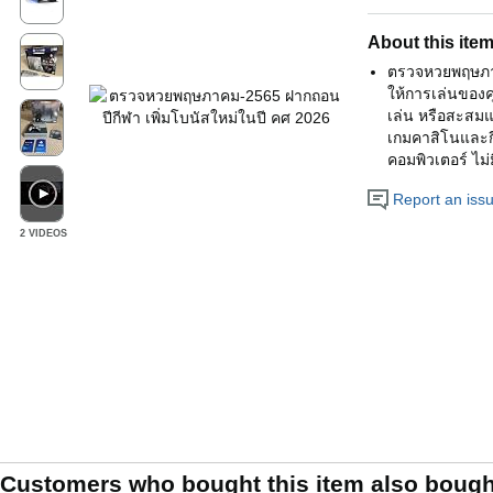
About this ite
ตรวจหวยพฤษภาค
ให้การเล่นของค
เล่น หรือสะสมแต้
เกมคาสิโนและก
คอมพิวเตอร์ ไ
Report an issue
2 VIDEOS
Customers who bought this item also bough