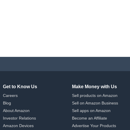
Get to Know Us
Make Money with Us
Careers
Sell products on Amazon
Blog
Sell on Amazon Business
About Amazon
Sell apps on Amazon
Investor Relations
Become an Affiliate
Amazon Devices
Advertise Your Products