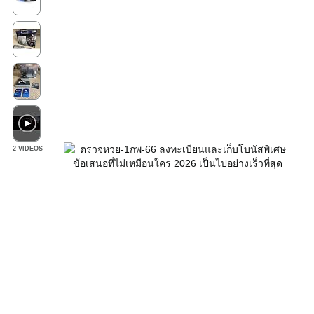
2 VIDEOS