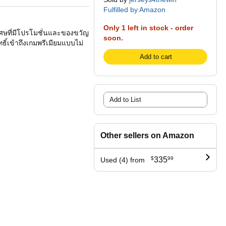
Fulfilled by Amazon
Only 1 left in stock - order
ศษที่มีโปรโมชั่นและของขวัญ
soon.
ธิ์เข้าถึงเกมพรีเมียมแบบไม่
Add to cart
Add to List
Other sellers on Amazon
$
335
99
Used (4) from