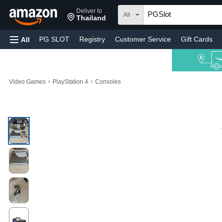
Deliver to
All
Thailand
PG SLOT
Registry
Customer Service
Gift Cards
All
›
›
Video Games
PlayStation 4
Consoles