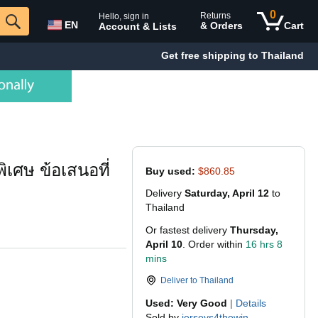
0
Returns
Hello, sign in
EN
& Orders
Cart
Account & Lists
Get free shipping to Thailand
เศษ ข้อเสนอที่
Buy used:
$860.85
Delivery
Saturday, April 12
to
Thailand
Or fastest delivery
Thursday,
April 10
. Order within
16 hrs 8
mins
Deliver to
Thailand
Used: Very Good
|
Details
Sold by
jerseys4thewin