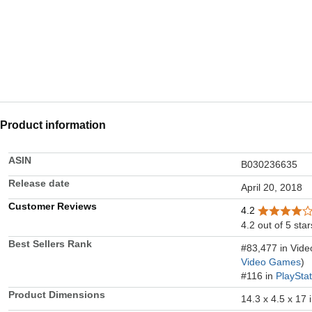
Product information
ASIN
B030236635
Release date
April 20, 2018
Customer Reviews
4.2
4.2 out of 5 star
Best Sellers Rank
#83,477 in Vid
Video Games
)
#116 in
PlaySta
Product Dimensions
14.3 x 4.5 x 17