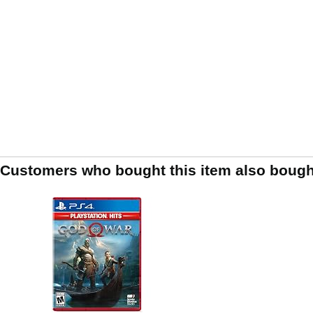
Customers who bought this item also bough