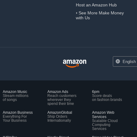
Host an Amazon Hub
›
See More Make Money
with Us
English
Amazon Music
Amazon Ads
6pm
Stream millions
Reach customers
Score deals
of songs
wherever they
on fashion brands
spend their time
Amazon Business
AmazonGlobal
Amazon Web
Everything For
Ship Orders
Services
Your Business
Internationally
Scalable Cloud
Computing
Services