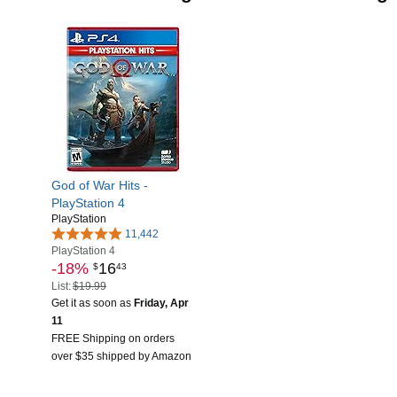
God of War Hits -
PlayStation 4
PlayStation
11,442
PlayStation 4
-18%
16
$
43
List:
$19.99
Get it as soon as
Friday, Apr
11
FREE Shipping on orders
over $35 shipped by Amazon