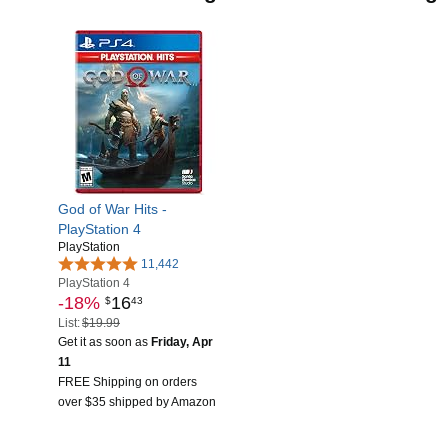
God of War Hits -
PlayStation 4
PlayStation
11,442
PlayStation 4
-18%
16
$
43
List:
$19.99
Get it as soon as
Friday, Apr
11
FREE Shipping on orders
over $35 shipped by Amazon