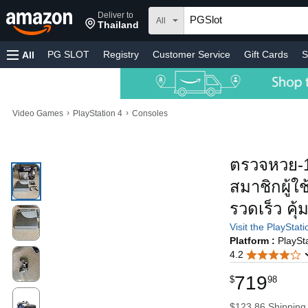
Deliver to
All
Thailand
PG SLOT
Registry
Customer Service
Gift Cards
S
All
›
›
Video Games
PlayStation 4
Consoles
ตรวจหวย-1-
สมาชิกผู้ใ
รวดเร็ว คุ้
Visit the PlayStat
Platform :
PlaySt
4.2
719
$
98
$123.86 Shipping