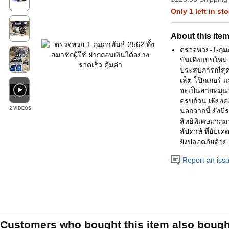
Only 1 left in st
About this ite
ตรวจหวย-1-กุมภ
บันเทิงแบบใหม่ 
ประสบการณ์สุดม
เล็ต โป๊กเกอร์ แ
จะเป็นสายหมุนว
ครบถ้วน เพียงคล
2 VIDEOS
นอกจากนี้ ยังม
สิทธิพิเศษมาก
สัปดาห์ ที่อัปเ
ยังปลอดภัยด้วย A
Report an issue
Customers who bought this item also bough