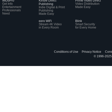
IMDbPro
Kindle Direct
Prime Video Direct
Get Info
Video Distribution
Publishing
Entertainment
Made Easy
Indie Digital & Print
Professionals
Publishing
Need
Made Easy
eero WiFi
Blink
Stream 4K Video
Smart Security
in Every Room
for Every Home
Conditions of Use
Privacy Notice
Cons
© 1996-2025, 