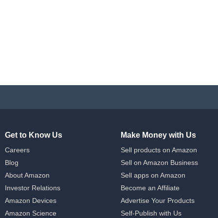
Get to Know Us
Make Money with Us
Careers
Sell products on Amazon
Blog
Sell on Amazon Business
About Amazon
Sell apps on Amazon
Investor Relations
Become an Affiliate
Amazon Devices
Advertise Your Products
Amazon Science
Self-Publish with Us