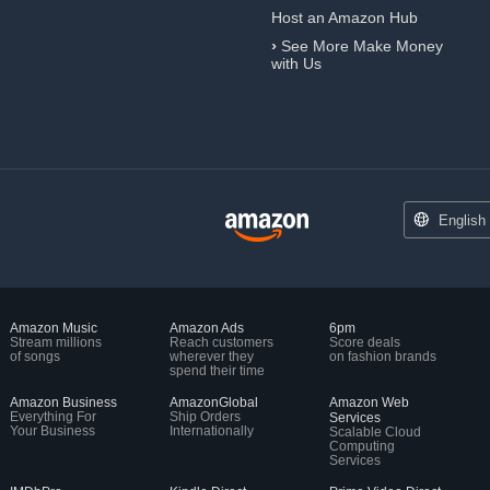
Host an Amazon Hub
›
See More Make Money
with Us
English
Amazon Music
Amazon Ads
6pm
Stream millions
Reach customers
Score deals
of songs
wherever they
on fashion brands
spend their time
Amazon Business
AmazonGlobal
Amazon Web
Everything For
Ship Orders
Services
Your Business
Internationally
Scalable Cloud
Computing
Services