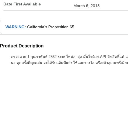
Date First Available
March 6, 2018
WARNING
:
California’s Proposition 65
Product Description
ตรวจหวย-1-กุมภาพันธ์-2562 ระบบใหม่ล่าสุด มั่นใจด้วย API ลิขสิทธิ์แท้ 
นะ ทุกครั้งที่คุณเล่น จะได้รับแต้มพิเศษ ใช้แลกรางวัล หรือเข้าสู่เกมพรีเมีย