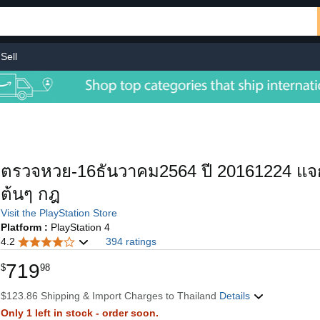
Sell
ตรวจหวย-16ธันวาคม2564 ปี 20161224 แจกลู
ต้นๆ กฎ
Visit the PlayStation Store
Platform :
PlayStation 4
4.2
394 ratings
719
$
98
$123.86 Shipping & Import Charges to Thailand
Details
Only 1 left in stock - order soon.