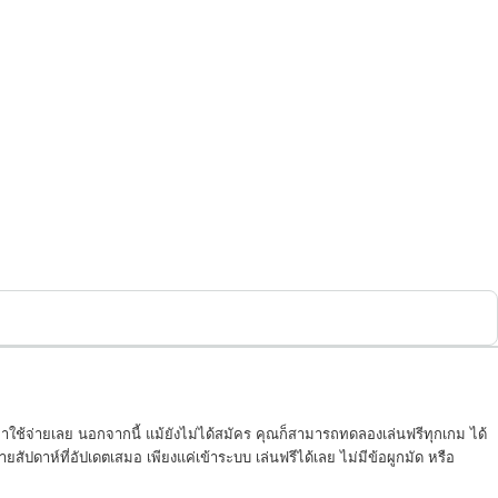
ใช้จ่ายเลย นอกจากนี้ แม้ยังไม่ได้สมัคร คุณก็สามารถทดลองเล่นฟรีทุกเกม ได้
ัปดาห์ที่อัปเดตเสมอ เพียงแค่เข้าระบบ เล่นฟรีได้เลย ไม่มีข้อผูกมัด หรือ