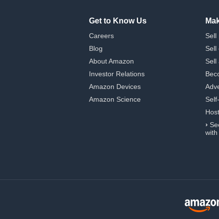
Get to Know Us
Mak
Careers
Sell
Blog
Sell
About Amazon
Sell
Investor Relations
Beco
Amazon Devices
Adve
Amazon Science
Self
Hos
›
Se
with