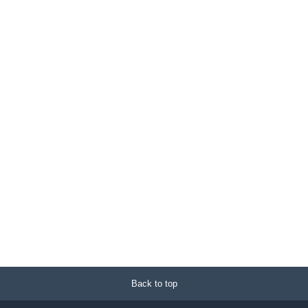
Back to top