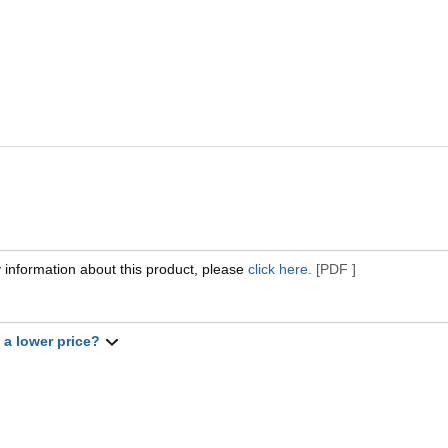
 information about this product, please
click here.
[PDF ]
t a lower price?