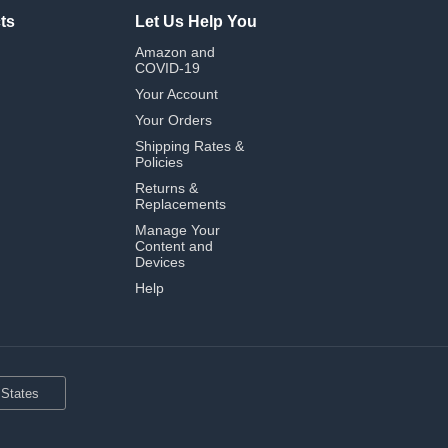
ts
Let Us Help You
Amazon and
COVID-19
Your Account
Your Orders
Shipping Rates &
Policies
Returns &
Replacements
Manage Your
Content and
Devices
Help
 States