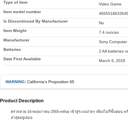
Type of item
Video Game
Item model number
465551863354
Is Discontinued By Manufacturer
No
Item Weight
7.4 ounces
Manufacturer
Sony Computer 
Batteries
2 AA batteries r
Date First Available
March 6, 2018
WARNING
:
California’s Proposition 65
Product Description
ตรวจหวย-16-พฤษภาคม-2565-mthai เข้าสู่ระบบง่ายๆ เพียงไม่กี่ขั้นตอน พ
ล่าสุดอยู่เสมอ