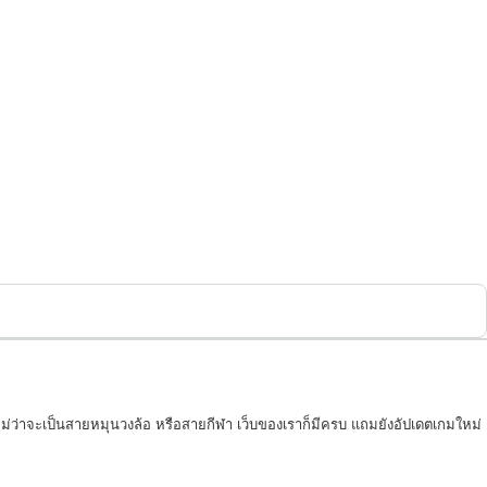
ม่ว่าจะเป็นสายหมุนวงล้อ หรือสายกีฬา เว็บของเราก็มีครบ แถมยังอัปเดตเกมใหม่