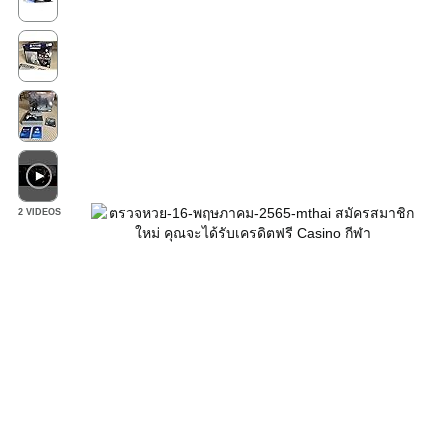
2 VIDEOS