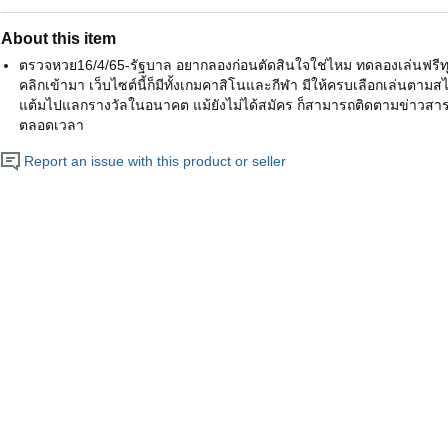
About this item
ตรวจหวย16/4/65-รัฐบาล อยากลองก่อนตัดสินใจใช่ไหม ทดลองเล่นฟรีทุกเก
คลิกเข้ามา เว็บไซต์นี้ก็มีทั้งเกมคาสิโนและกีฬา มีให้ครบเลือกเล่นตามส
แต้มไปแลกรางวัลในอนาคต แม้ยังไม่ได้สมัคร ก็สามารถติดตามข่าวสาร
ตลอดเวลา
Report an issue with this product or seller