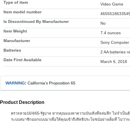
Type of item
Video Game
Item model number
465551863354
Is Discontinued By Manufacturer
No
Item Weight
7.4 ounces
Manufacturer
Sony Computer 
Batteries
2 AA batteries r
Date First Available
March 6, 2018
WARNING
:
California’s Proposition 65
Product Description
ตรวจหวย16/4/65-รัฐบาล หากคุณมองหาความบันเทิงที่หล่มลึก ไม่จำเป็นต้อง
ระบบสมาชิกออกแบบมาเพื่อให้คุณเข้าถึงสิทธิประโยชน์อย่างเต็มที่ ไม่ว่