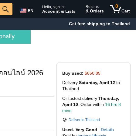
0
Returns
Hello, sign in
EN
& Orders
Cart
Account & Lists
Get free shipping to Thailand
นออนไลน์ 2026
Buy used:
$860.85
Delivery
Saturday, April 12
to
Thailand
Or fastest delivery
Thursday,
April 10
. Order within
16 hrs 8
mins
Deliver to
Thailand
Used: Very Good
|
Details
Sold by
jerseys4thewin