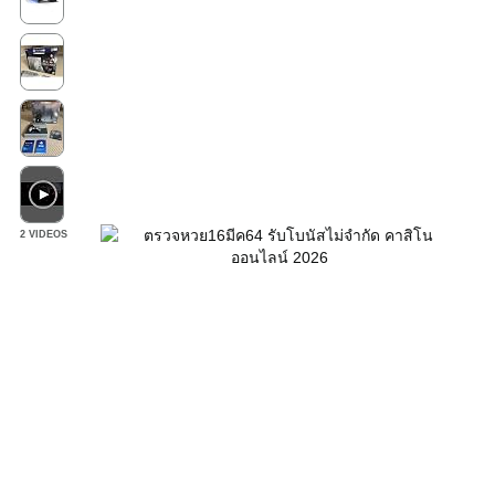
2 VIDEOS