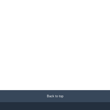
Back to top