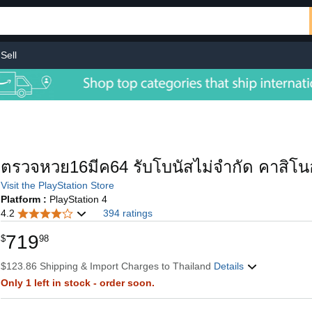
Sell
ตรวจหวย16มีค64 รับโบนัสไม่จำกัด คาสิโ
Visit the PlayStation Store
Platform :
PlayStation 4
4.2
394 ratings
719
$
98
$123.86 Shipping & Import Charges to Thailand
Details
Only 1 left in stock - order soon.