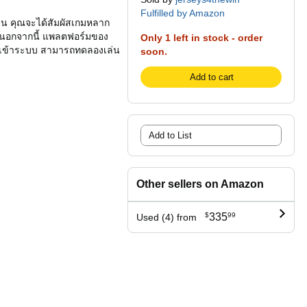
Fulfilled by Amazon
ยน คุณจะได้สัมผัสเกมหลาก
คร นอกจากนี้ แพลตฟอร์มของ
Only 1 left in stock - order
ยงเข้าระบบ สามารถทดลองเล่น
soon.
Add to cart
Add to List
Other sellers on Amazon
$
335
99
Used (4) from