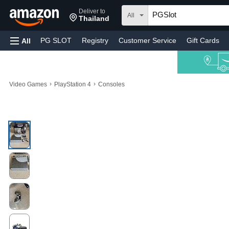
Deliver to
All
Thailand
PG SLOT
Registry
Customer Service
Gift Cards
All
›
›
Video Games
PlayStation 4
Consoles