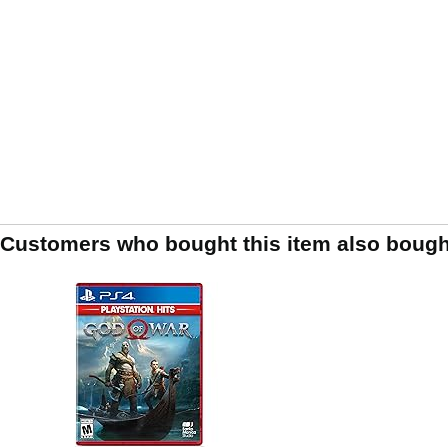
Customers who bought this item also bough