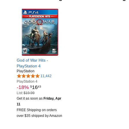
God of War Hits -
PlayStation 4
PlayStation
11,442
PlayStation 4
-18%
16
$
43
List:
$19.99
Get it as soon as
Friday, Apr
11
FREE Shipping on orders
over $35 shipped by Amazon