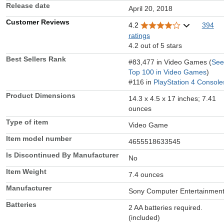
Release date
April 20, 2018
Customer Reviews
4.2
394
ratings
4.2 out of 5 stars
Best Sellers Rank
#83,477 in Video Games (
See
Top 100 in Video Games
)
#116 in
PlayStation 4 Console
Product Dimensions
14.3 x 4.5 x 17 inches; 7.41
ounces
Type of item
Video Game
Item model number
4655518633545
Is Discontinued By Manufacturer
No
Item Weight
7.4 ounces
Manufacturer
Sony Computer Entertainmen
Batteries
2 AA batteries required.
(included)