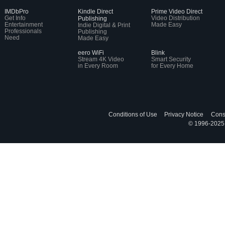
IMDbPro
Kindle Direct
Prime Video Direct
Get Info
Video Distribution
Publishing
Entertainment
Made Easy
Indie Digital & Print
Professionals
Publishing
Need
Made Easy
eero WiFi
Blink
Stream 4K Video
Smart Security
in Every Room
for Every Home
Conditions of Use
Privacy Notice
Cons
© 1996-2025, 