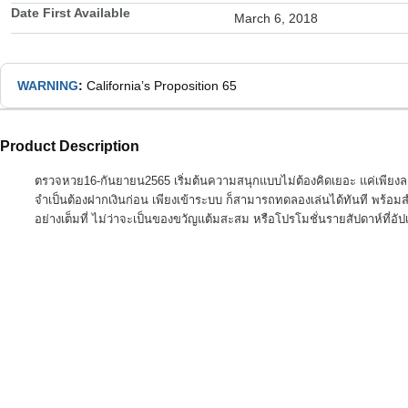
Date First Available
March 6, 2018
WARNING
:
California’s Proposition 65
Product Description
ตรวจหวย16-กันยายน2565 เริ่มต้นความสนุกแบบไม่ต้องคิดเยอะ แค่เพียงลงท
จำเป็นต้องฝากเงินก่อน เพียงเข้าระบบ ก็สามารถทดลองเล่นได้ทันที พร้อ
อย่างเต็มที่ ไม่ว่าจะเป็นของขวัญแต้มสะสม หรือโปรโมชั่นรายสัปดาห์ที่อั