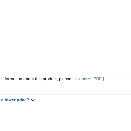
 information about this product, please
click here.
[PDF ]
t a lower price?