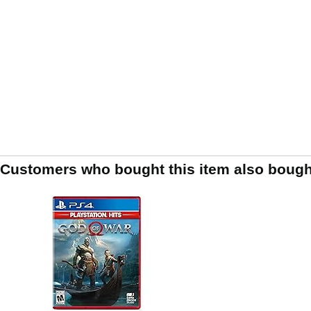
Customers who bought this item also bough