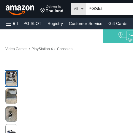
Deliver to
All
Thailand
PG SLOT
Registry
Customer Service
Gift Cards
All
›
›
Video Games
PlayStation 4
Consoles