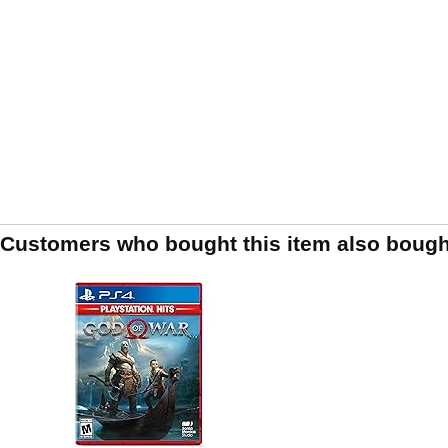
Customers who bought this item also bough