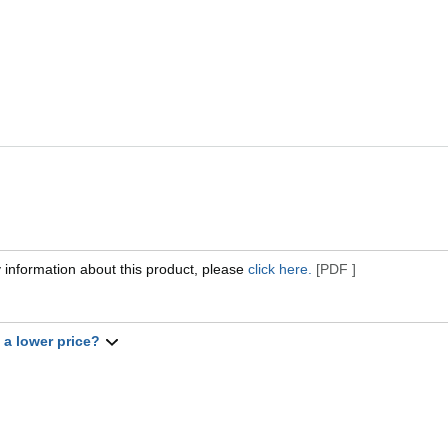
 information about this product, please
click here.
[PDF ]
t a lower price?