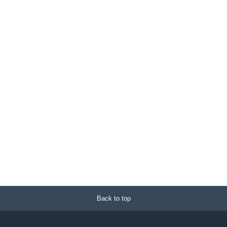
Back to top