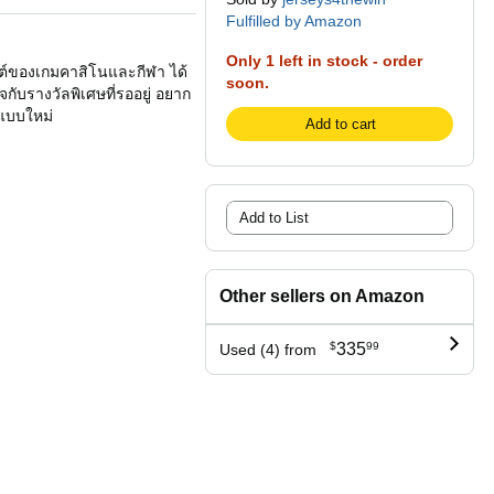
Fulfilled by Amazon
Only 1 left in stock - order
ต์ของเกมคาสิโนและกีฬา ได้
soon.
ับรางวัลพิเศษที่รออยู่ อยาก
ปแบบใหม่
Add to cart
Add to List
Other sellers on Amazon
$
335
99
Used (4) from