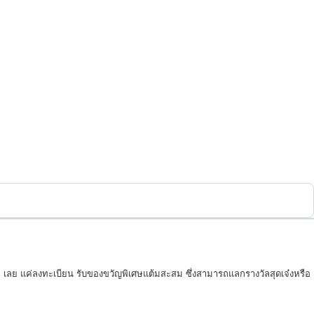
ๆ เลย แค่ลงทะเบียน รับของขวัญพิเศษแต้มสะสม ซึ่งสามารถแลกรางวัลสุดเจ๋งหรือ