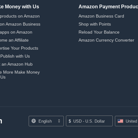
e Money with Us
Amazon Payment Produc
 products on Amazon
Amazon Business Card
 on Amazon Business
Shop with Points
 apps on Amazon
Reload Your Balance
me an Affiliate
Amazon Currency Converter
rtise Your Products
-Publish with Us
t an Amazon Hub
e More Make Money
 Us
English
$
USD - U.S. Dollar
United