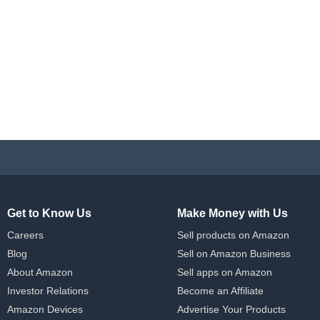
Get to Know Us
Make Money with Us
Careers
Sell products on Amazon
Blog
Sell on Amazon Business
About Amazon
Sell apps on Amazon
Investor Relations
Become an Affiliate
Amazon Devices
Advertise Your Products