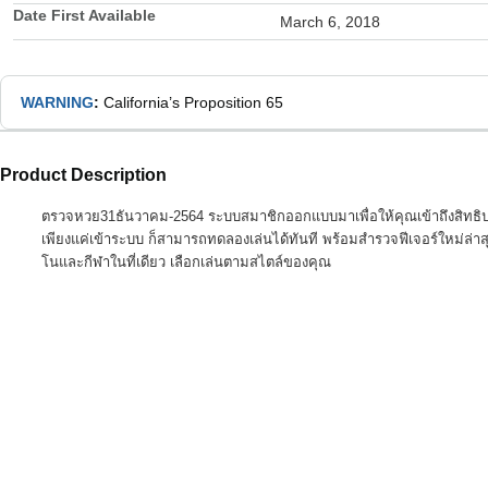
Date First Available
March 6, 2018
WARNING
:
California’s Proposition 65
Product Description
ตรวจหวย31ธันวาคม-2564 ระบบสมาชิกออกแบบมาเพื่อให้คุณเข้าถึงสิทธิประ
เพียงแค่เข้าระบบ ก็สามารถทดลองเล่นได้ทันที พร้อมสำรวจฟีเจอร์ใหม่
โนและกีฬาในที่เดียว เลือกเล่นตามสไตล์ของคุณ