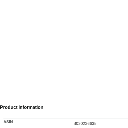
Product information
ASIN
B030236635