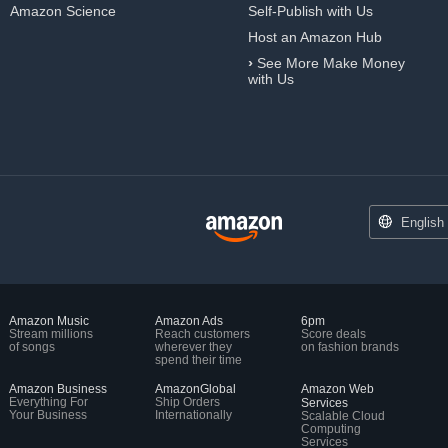
Amazon Science
Self-Publish with Us
Host an Amazon Hub
›
See More Make Money
with Us
English
Amazon Music
Amazon Ads
6pm
Stream millions
Reach customers
Score deals
of songs
wherever they
on fashion brands
spend their time
Amazon Business
AmazonGlobal
Amazon Web
Everything For
Ship Orders
Services
Your Business
Internationally
Scalable Cloud
Computing
Services