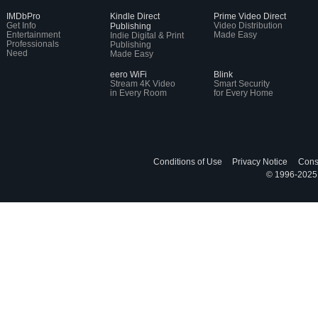
IMDbPro
Kindle Direct
Prime Video Direct
Get Info
Video Distribution
Publishing
Entertainment
Made Easy
Indie Digital & Print
Professionals
Publishing
Need
Made Easy
eero WiFi
Blink
Stream 4K Video
Smart Security
in Every Room
for Every Home
Conditions of Use
Privacy Notice
Cons
© 1996-2025, 