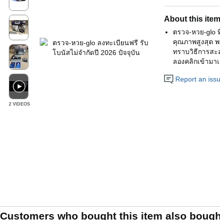
About this ite
ตรวจ-หวย-glo ที่น
คุณภาพสูงสุด พร
ทราบวิธีการสะ
ลองคลิกเข้ามา
Report an issue
2 VIDEOS
Customers who bought this item also bough