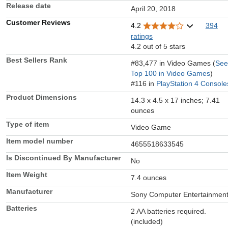
Release date
April 20, 2018
Customer Reviews
4.2
394
ratings
4.2 out of 5 stars
Best Sellers Rank
#83,477 in Video Games (
See
Top 100 in Video Games
)
#116 in
PlayStation 4 Console
Product Dimensions
14.3 x 4.5 x 17 inches; 7.41
ounces
Type of item
Video Game
Item model number
4655518633545
Is Discontinued By Manufacturer
No
Item Weight
7.4 ounces
Manufacturer
Sony Computer Entertainmen
Batteries
2 AA batteries required.
(included)