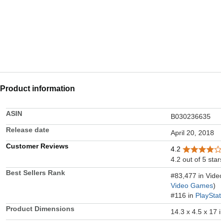
Product information
ASIN
B030236635
Release date
April 20, 2018
Customer Reviews
4.2
4.2 out of 5 star
Best Sellers Rank
#83,477 in Vid
Video Games
)
#116 in
PlaySta
Product Dimensions
14.3 x 4.5 x 17