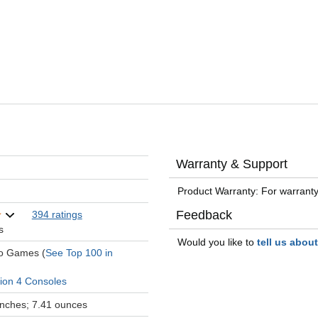
Warranty & Support
Product Warranty: For warranty
Feedback
394 ratings
s
Would you like to
tell us abou
eo Games (
See Top 100 in
tion 4 Consoles
 inches; 7.41 ounces