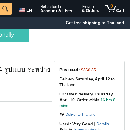
0
Returns
Hello, sign in
EN
& Orders
Cart
Account & Lists
Get free shipping to Thailand
4 รูปแบบ ระหว่าง
Buy used:
$860.85
Delivery
Saturday, April 12
to
Thailand
Or fastest delivery
Thursday,
April 10
. Order within
16 hrs 8
mins
Deliver to
Thailand
Used: Very Good
|
Details
Sold by
jerseys4thewin