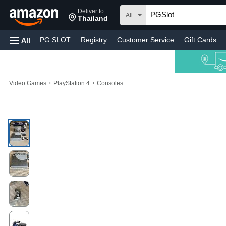
Deliver to
All
Thailand
PG SLOT
Registry
Customer Service
Gift Cards
All
›
›
Video Games
PlayStation 4
Consoles