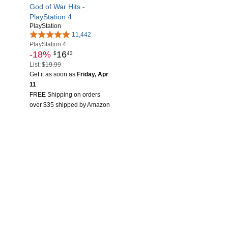
God of War Hits -
PlayStation 4
PlayStation
11,442
PlayStation 4
-18%
16
$
43
List:
$19.99
Get it as soon as
Friday, Apr
11
FREE Shipping on orders
over $35 shipped by Amazon