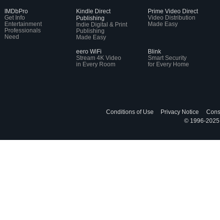
IMDbPro
Kindle Direct
Prime Video Direct
Get Info
Video Distribution
Publishing
Entertainment
Made Easy
Indie Digital & Print
Professionals
Publishing
Need
Made Easy
eero WiFi
Blink
Stream 4K Video
Smart Security
in Every Room
for Every Home
Conditions of Use
Privacy Notice
Cons
© 1996-2025, 