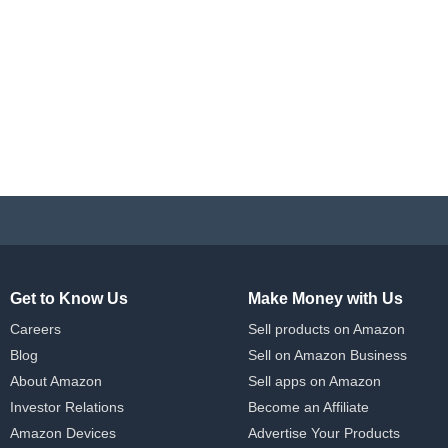
Get to Know Us
Make Money with Us
Careers
Sell products on Amazon
Blog
Sell on Amazon Business
About Amazon
Sell apps on Amazon
Investor Relations
Become an Affiliate
Amazon Devices
Advertise Your Products