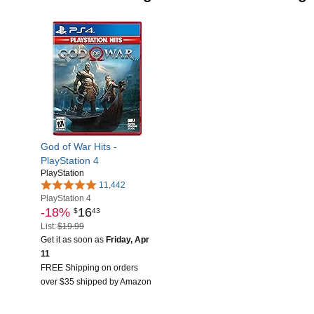
God of War Hits -
PlayStation 4
PlayStation
11,442
PlayStation 4
-18%
16
$
43
List:
$19.99
Get it as soon as
Friday, Apr
11
FREE Shipping on orders
over $35 shipped by Amazon