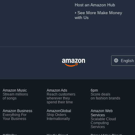
Host an Amazon Hub
›
See More Make Money
with Us
English
Amazon Music
Amazon Ads
6pm
Stream millions
Reach customers
Score deals
of songs
wherever they
on fashion brands
spend their time
Amazon Business
AmazonGlobal
Amazon Web
Everything For
Ship Orders
Services
Your Business
Internationally
Scalable Cloud
Computing
Services