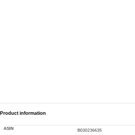
Product information
ASIN
B030236635