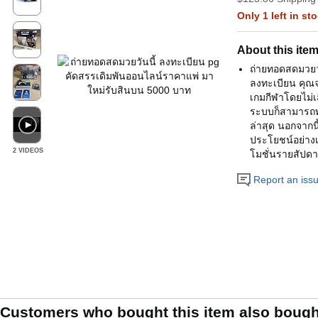
Only 1 left in st
About this ite
ถ่ายทอดสดมวยวั
ลงทะเบียน คุณจ
เกมกีฬาโดยไม่เส
ระบบก็สามารถทด
ล่าสุด นอกจากน
ประโยชน์อย่างเ
2 VIDEOS
โมชั่นรายสัปดาห
Report an issue
Customers who bought this item also bough