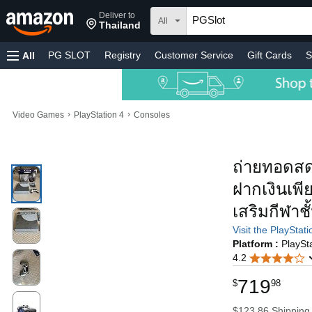
Deliver to
All
Thailand
PG SLOT
Registry
Customer Service
Gift Cards
S
All
›
›
Video Games
PlayStation 4
Consoles
ถ่ายทอดสด
ฝากเงินเพี
เสริมกีฬาช
Visit the PlayStat
Platform :
PlaySt
4.2
719
$
98
$123.86 Shipping