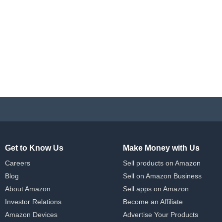
Get to Know Us
Make Money with Us
Careers
Sell products on Amazon
Blog
Sell on Amazon Business
About Amazon
Sell apps on Amazon
Investor Relations
Become an Affiliate
Amazon Devices
Advertise Your Products