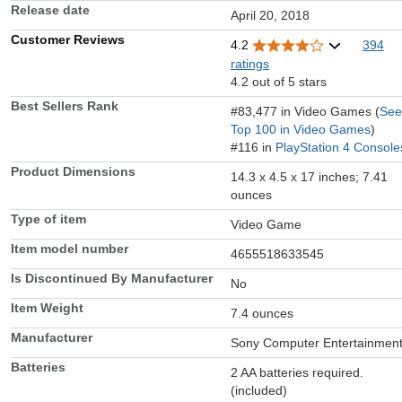
Release date
April 20, 2018
Customer Reviews
4.2
394
ratings
4.2 out of 5 stars
Best Sellers Rank
#83,477 in Video Games (
See
Top 100 in Video Games
)
#116 in
PlayStation 4 Console
Product Dimensions
14.3 x 4.5 x 17 inches; 7.41
ounces
Type of item
Video Game
Item model number
4655518633545
Is Discontinued By Manufacturer
No
Item Weight
7.4 ounces
Manufacturer
Sony Computer Entertainmen
Batteries
2 AA batteries required.
(included)