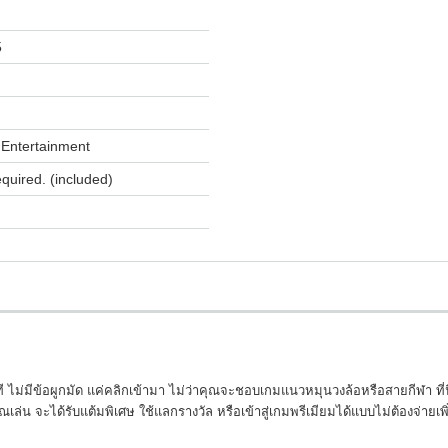
5
Entertainment
equired. (included)
 ไม่มีข้อผูกมัด แค่คลิกเข้ามา ไม่ว่าคุณจะชอบเกมแนวหมุนวงล้อหรือสายกีฬา ที่น
คุณเล่น จะได้รับแต้มพิเศษ ใช้แลกรางวัล หรือเข้าสู่เกมพรีเมียมได้แบบไม่ต้องจ่ายเพิ