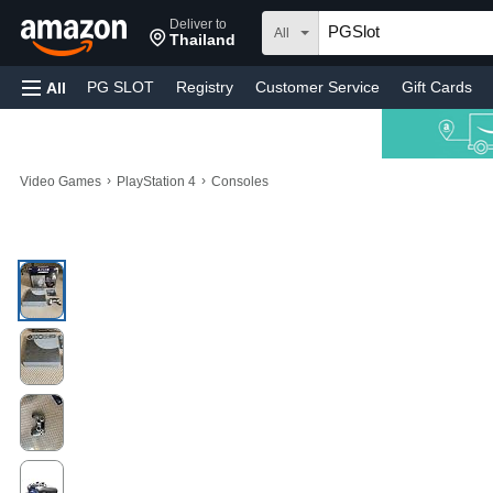
Deliver to
All
Thailand
PG SLOT
Registry
Customer Service
Gift Cards
All
›
›
Video Games
PlayStation 4
Consoles