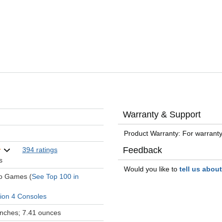
Warranty & Support
Product Warranty: For warranty
Feedback
394 ratings
s
Would you like to
tell us abou
eo Games (
See Top 100 in
tion 4 Consoles
 inches; 7.41 ounces