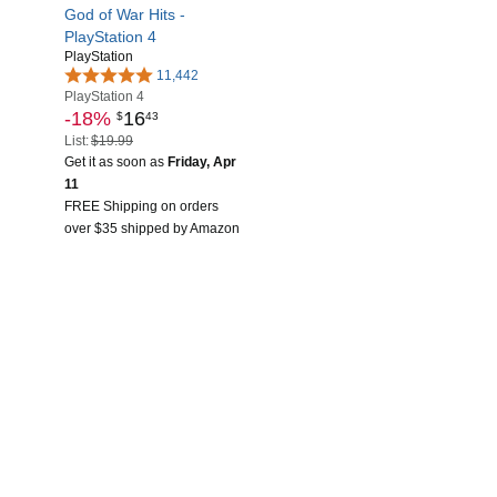
God of War Hits -
PlayStation 4
PlayStation
11,442
PlayStation 4
-18%
16
$
43
List:
$19.99
Get it as soon as
Friday, Apr
11
FREE Shipping on orders
over $35 shipped by Amazon