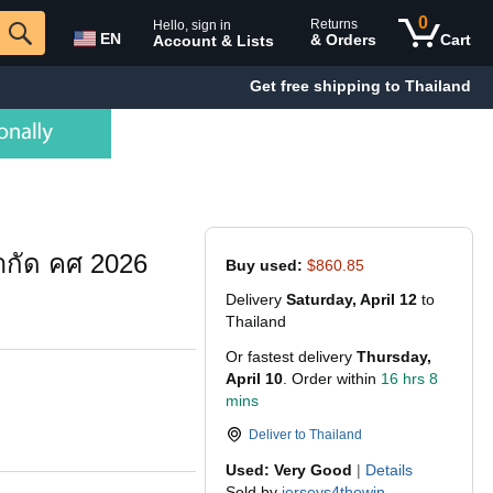
0
Returns
Hello, sign in
EN
& Orders
Cart
Account & Lists
Get free shipping to Thailand
ำกัด คศ 2026
Buy used:
$860.85
Delivery
Saturday, April 12
to
Thailand
Or fastest delivery
Thursday,
April 10
. Order within
16 hrs 8
mins
Deliver to
Thailand
Used: Very Good
|
Details
Sold by
jerseys4thewin