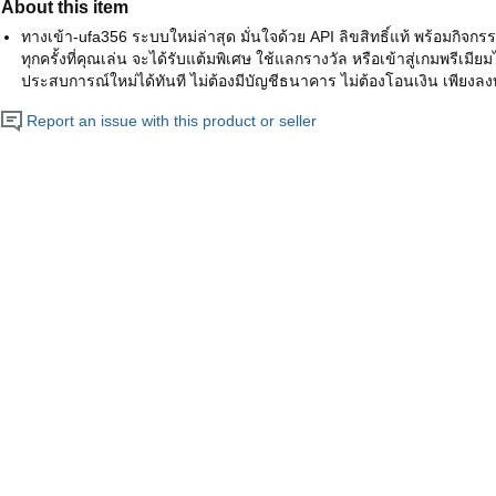
About this item
ทางเข้า-ufa356 ระบบใหม่ล่าสุด มั่นใจด้วย API ลิขสิทธิ์แท้ พร้อมกิจกรร
ทุกครั้งที่คุณเล่น จะได้รับแต้มพิเศษ ใช้แลกรางวัล หรือเข้าสู่เกมพรีเมียม
ประสบการณ์ใหม่ได้ทันที ไม่ต้องมีบัญชีธนาคาร ไม่ต้องโอนเงิน เพียงลงท
Report an issue with this product or seller