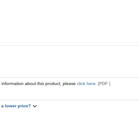
 information about this product, please
click here.
[PDF ]
t a lower price?